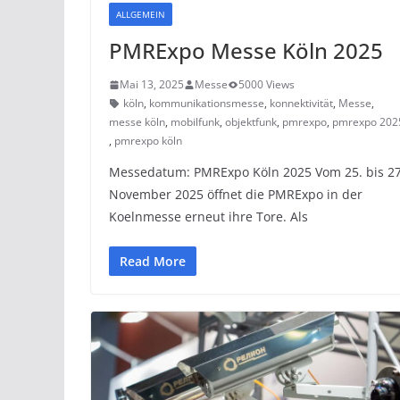
ALLGEMEIN
PMRExpo Messe Köln 2025
Mai 13, 2025
Messe
5000 Views
köln
,
kommunikationsmesse
,
konnektivität
,
Messe
,
messe köln
,
mobilfunk
,
objektfunk
,
pmrexpo
,
pmrexpo 202
,
pmrexpo köln
Messedatum: PMRExpo Köln 2025 Vom 25. bis 27
November 2025 öffnet die PMRExpo in der
Koelnmesse erneut ihre Tore. Als
Read More