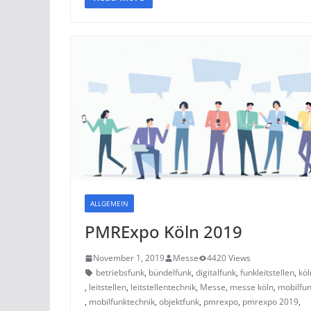
ALLGEMEIN
PMRExpo Köln 2019
November 1, 2019
Messe
4420 Views
betriebsfunk
,
bündelfunk
,
digitalfunk
,
funkleitstellen
,
köl
,
leitstellen
,
leitstellentechnik
,
Messe
,
messe köln
,
mobilfu
,
mobilfunktechnik
,
objektfunk
,
pmrexpo
,
pmrexpo 2019
,