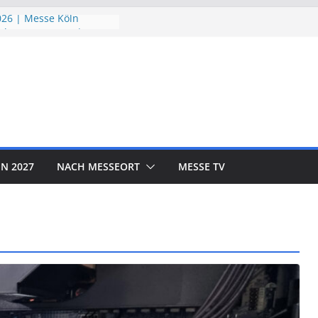
26 | Messe Köln
chutzTage 2026 |
026 | Messe München
D EXPO 2026 | Messe
OR SHOW 2026 | Messe
N 2027
NACH MESSEORT
MESSE TV