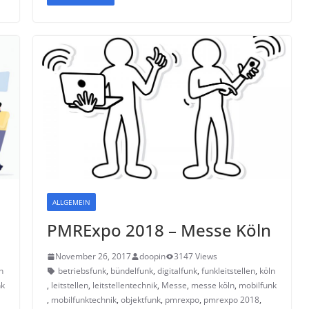
ALLGEMEIN
PMRExpo 2018 – Messe Köln
November 26, 2017
doopin
3147 Views
n
betriebsfunk
,
bündelfunk
,
digitalfunk
,
funkleitstellen
,
köln
nk
,
leitstellen
,
leitstellentechnik
,
Messe
,
messe köln
,
mobilfunk
,
mobilfunktechnik
,
objektfunk
,
pmrexpo
,
pmrexpo 2018
,