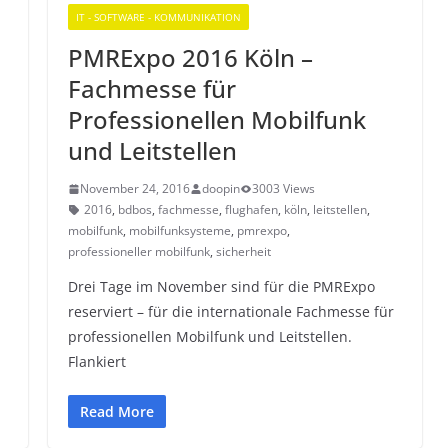
IT - SOFTWARE - KOMMUNIKATION
PMRExpo 2016 Köln –
Fachmesse für
Professionellen Mobilfunk
,
und Leitstellen
November 24, 2016
doopin
3003 Views
2016
,
bdbos
,
fachmesse
,
flughafen
,
köln
,
leitstellen
,
mobilfunk
,
mobilfunksysteme
,
pmrexpo
,
professioneller mobilfunk
,
sicherheit
Drei Tage im November sind für die PMRExpo
reserviert – für die internationale Fachmesse für
professionellen Mobilfunk und Leitstellen.
Flankiert
Read More