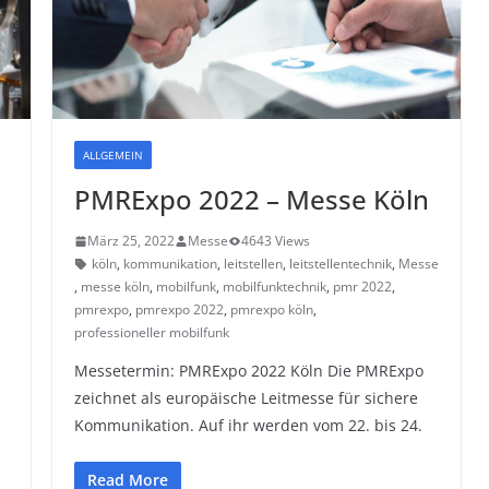
ALLGEMEIN
PMRExpo 2022 – Messe Köln
März 25, 2022
Messe
4643 Views
köln
,
kommunikation
,
leitstellen
,
leitstellentechnik
,
Messe
,
,
messe köln
,
mobilfunk
,
mobilfunktechnik
,
pmr 2022
,
pmrexpo
,
pmrexpo 2022
,
pmrexpo köln
,
professioneller mobilfunk
Messetermin: PMRExpo 2022 Köln Die PMRExpo
zeichnet als europäische Leitmesse für sichere
Kommunikation. Auf ihr werden vom 22. bis 24.
Read More