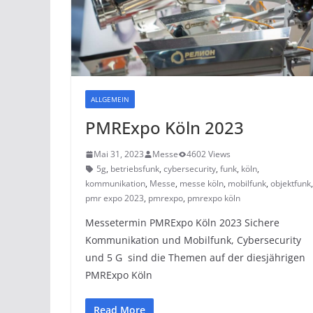
ALLGEMEIN
PMRExpo Köln 2023
Mai 31, 2023
Messe
4602 Views
5g
,
betriebsfunk
,
cybersecurity
,
funk
,
köln
,
kommunikation
,
Messe
,
messe köln
,
mobilfunk
,
objektfunk
pmr expo 2023
,
pmrexpo
,
pmrexpo köln
Messetermin PMRExpo Köln 2023 Sichere
Kommunikation und Mobilfunk, Cybersecurity
und 5 G sind die Themen auf der diesjährigen
PMRExpo Köln
Read More