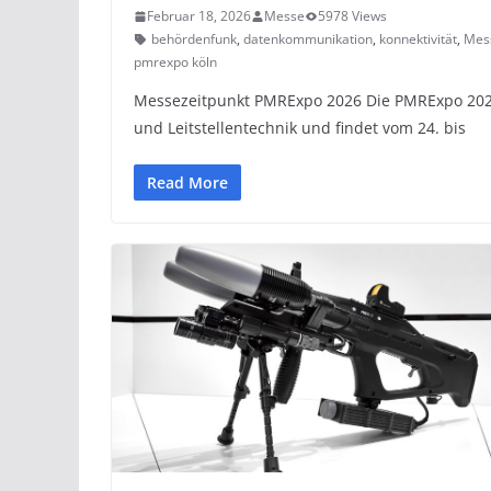
Februar 18, 2026
Messe
5978 Views
behördenfunk
,
datenkommunikation
,
konnektivität
,
Mes
pmrexpo köln
Messezeitpunkt PMRExpo 2026 Die PMRExpo 2026
und Leitstellentechnik und findet vom 24. bis
Read More