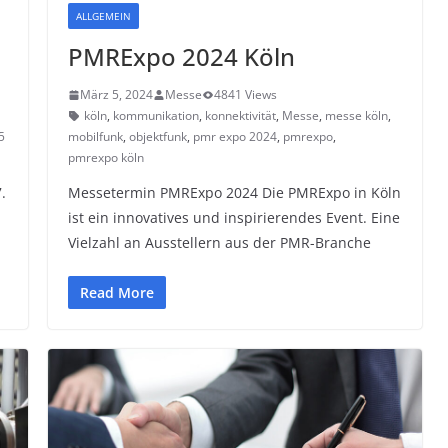
ALLGEMEIN
PMRExpo 2024 Köln
März 5, 2024
Messe
4841 Views
köln
,
kommunikation
,
konnektivität
,
Messe
,
messe köln
,
5
mobilfunk
,
objektfunk
,
pmr expo 2024
,
pmrexpo
,
pmrexpo köln
.
Messetermin PMRExpo 2024 Die PMRExpo in Köln
ist ein innovatives und inspirierendes Event. Eine
Vielzahl an Ausstellern aus der PMR-Branche
Read More