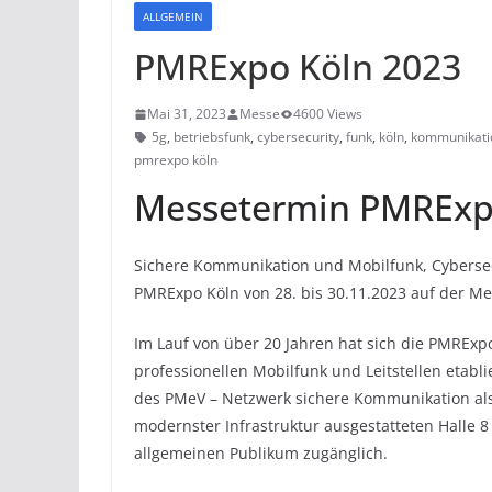
ALLGEMEIN
PMRExpo Köln 2023
Mai 31, 2023
Messe
4600 Views
5g
,
betriebsfunk
,
cybersecurity
,
funk
,
köln
,
kommunikati
pmrexpo köln
Messetermin PMRExp
Sichere Kommunikation und Mobilfunk, Cybersec
PMRExpo Köln von 28. bis 30.11.2023 auf der Me
Im Lauf von über 20 Jahren hat sich die PMRExp
professionellen Mobilfunk und Leitstellen etabli
des PMeV – Netzwerk sichere Kommunikation als 
modernster Infrastruktur ausgestatteten Halle 
allgemeinen Publikum zugänglich.