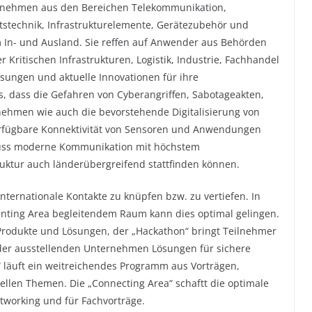
ernehmen aus den Bereichen Telekommunikation,
itstechnik, Infrastrukturelemente, Gerätezubehör und
In- und Ausland. Sie reffen auf Anwender aus Behörden
 Kritischen Infrastrukturen, Logistik, Industrie, Fachhandel
ösungen und aktuelle Innovationen für ihre
s, dass die Gefahren von Cyberangriffen, Sabotageakten,
ehmen wie auch die bevorstehende Digitalisierung von
erfügbare Konnektivität von Sensoren und Anwendungen
t muss moderne Kommunikation mit höchstem
truktur auch länderübergreifend stattfinden können.
nternationale Kontakte zu knüpfen bzw. zu vertiefen. In
ting Area begleitendem Raum kann dies optimal gelingen.
 Produkte und Lösungen, der „Hackathon“ bringt Teilnehmer
der ausstellenden Unternehmen Lösungen für sichere
läuft ein weitreichendes Programm aus Vorträgen,
ellen Themen. Die „Connecting Area“ schaftt die optimale
tworking und für Fachvorträge.