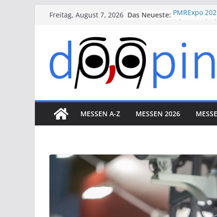
Skip
Das Neueste:
PMRExpo 202
Freitag, August 7, 2026
to
VdS-BrandSch
Messe Köln
content
therapie 20
VALVE WORLD
Düsseldorf
ESSEN MOTO
Essen
MESSEN A-Z
MESSEN 2026
MESSE