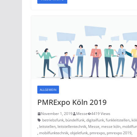
ALLGEMEIN
PMRExpo Köln 2019
November 1, 2019
Messe
4419 Views
betriebsfunk
,
bündelfunk
,
digitalfunk
,
funkleitstellen
,
köl
,
leitstellen
,
leitstellentechnik
,
Messe
,
messe köln
,
mobilfu
,
mobilfunktechnik
,
objektfunk
,
pmrexpo
,
pmrexpo 2019
,