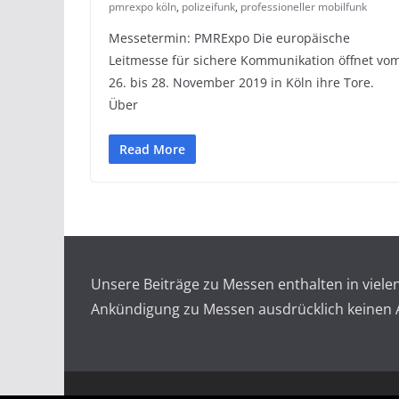
pmrexpo köln
,
polizeifunk
,
professioneller mobilfunk
Messetermin: PMRExpo Die europäische
Leitmesse für sichere Kommunikation öffnet vo
26. bis 28. November 2019 in Köln ihre Tore.
Über
Read More
Unsere Beiträge zu Messen enthalten in viel
Ankündigung zu Messen ausdrücklich keinen An