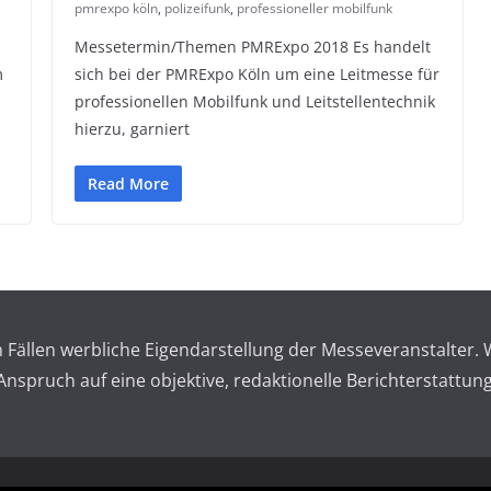
pmrexpo köln
,
polizeifunk
,
professioneller mobilfunk
Messetermin/Themen PMRExpo 2018 Es handelt
m
sich bei der PMRExpo Köln um eine Leitmesse für
professionellen Mobilfunk und Leitstellentechnik
hierzu, garniert
Read More
en Fällen werbliche Eigendarstellung der Messeveranstalte
spruch auf eine objektive, redaktionelle Berichterstattung