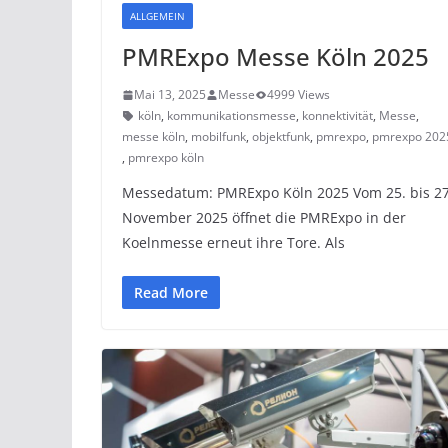
ALLGEMEIN
PMRExpo Messe Köln 2025
Mai 13, 2025
Messe
4999 Views
köln
,
kommunikationsmesse
,
konnektivität
,
Messe
,
messe köln
,
mobilfunk
,
objektfunk
,
pmrexpo
,
pmrexpo 202
,
pmrexpo köln
Messedatum: PMRExpo Köln 2025 Vom 25. bis 27
November 2025 öffnet die PMRExpo in der
Koelnmesse erneut ihre Tore. Als
Read More