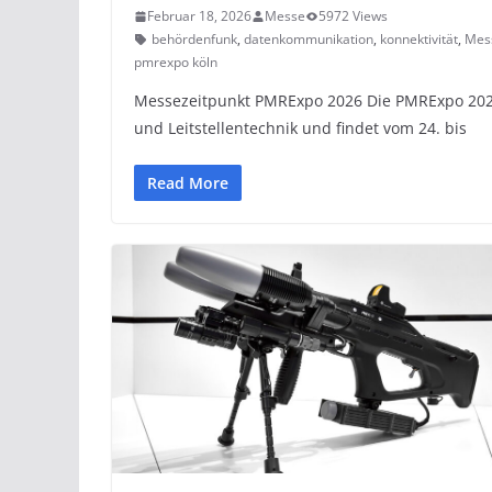
Februar 18, 2026
Messe
5972 Views
behördenfunk
,
datenkommunikation
,
konnektivität
,
Mes
pmrexpo köln
Messezeitpunkt PMRExpo 2026 Die PMRExpo 2026
und Leitstellentechnik und findet vom 24. bis
Read More