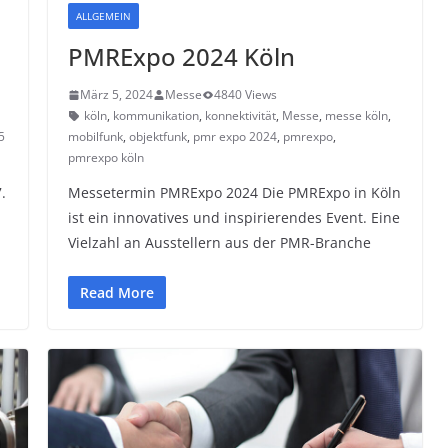
ALLGEMEIN
PMRExpo 2024 Köln
März 5, 2024
Messe
4840 Views
köln
,
kommunikation
,
konnektivität
,
Messe
,
messe köln
,
5
mobilfunk
,
objektfunk
,
pmr expo 2024
,
pmrexpo
,
pmrexpo köln
.
Messetermin PMRExpo 2024 Die PMRExpo in Köln
ist ein innovatives und inspirierendes Event. Eine
Vielzahl an Ausstellern aus der PMR-Branche
Read More