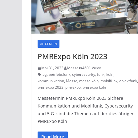
ALLGEMEIN
PMRExpo Köln 2023
Mai 31, 2023
Messe
4601 Views
5g
,
betriebsfunk
,
cybersecurity
,
funk
,
köln
,
kommunikation
,
Messe
,
messe köln
,
mobilfunk
,
objektfunk
pmr expo 2023
,
pmrexpo
,
pmrexpo köln
Messetermin PMRExpo Köln 2023 Sichere
Kommunikation und Mobilfunk, Cybersecurity
und 5 G sind die Themen auf der diesjährigen
PMRExpo Köln
Read More