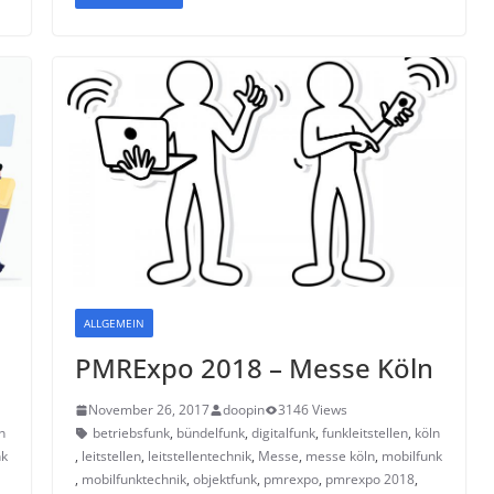
ALLGEMEIN
PMRExpo 2018 – Messe Köln
November 26, 2017
doopin
3146 Views
n
betriebsfunk
,
bündelfunk
,
digitalfunk
,
funkleitstellen
,
köln
nk
,
leitstellen
,
leitstellentechnik
,
Messe
,
messe köln
,
mobilfunk
,
mobilfunktechnik
,
objektfunk
,
pmrexpo
,
pmrexpo 2018
,