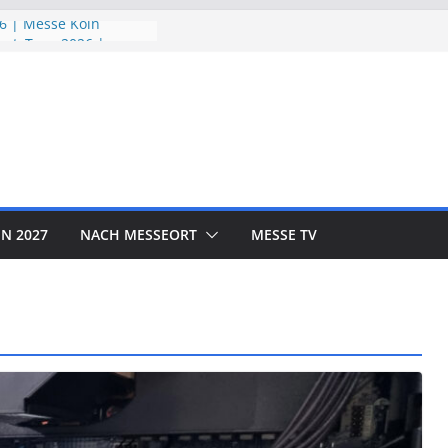
6 | Messe Köln
utzTage 2026 |
26 | Messe München
 EXPO 2026 | Messe
R SHOW 2026 | Messe
N 2027
NACH MESSEORT
MESSE TV