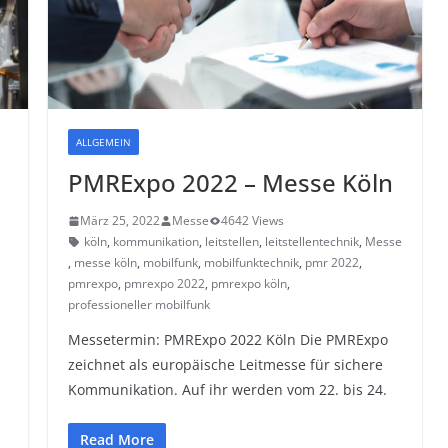
ALLGEMEIN
PMRExpo 2022 – Messe Köln
März 25, 2022
Messe
4642 Views
köln
,
kommunikation
,
leitstellen
,
leitstellentechnik
,
Messe
,
,
messe köln
,
mobilfunk
,
mobilfunktechnik
,
pmr 2022
,
pmrexpo
,
pmrexpo 2022
,
pmrexpo köln
,
professioneller mobilfunk
Messetermin: PMRExpo 2022 Köln Die PMRExpo
zeichnet als europäische Leitmesse für sichere
Kommunikation. Auf ihr werden vom 22. bis 24.
Read More