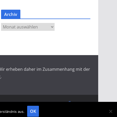
Archiv
A
r
c
h
i
v
r. Wir erheben daher im Zusammenhang mit der
.
doopin Fachmagazin
Datenschutz
Messemagazin
Messezeitung
OK
erständnis aus.