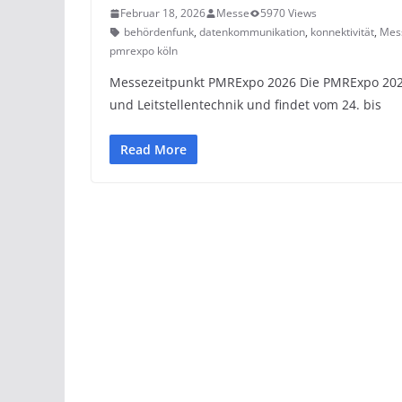
Februar 18, 2026
Messe
5970 Views
behördenfunk
,
datenkommunikation
,
konnektivität
,
Mes
pmrexpo köln
Messezeitpunkt PMRExpo 2026 Die PMRExpo 2026
und Leitstellentechnik und findet vom 24. bis
Read More