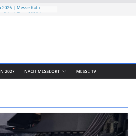
 2026 | Messe Köln
ndSchutzTage 2026 |
öln
e 2026 | Messe München
ORLD EXPO 2026 | Messe
rf
OTOR SHOW 2026 | Messe
N 2027
NACH MESSEORT
MESSE TV