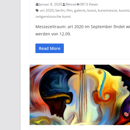
Januar 8, 2020
Messe
3813 Views
art 2020
,
berlin
,
film
,
galerie
,
kunst
,
kunstmesse
,
kunsts
zeitgenössische kunst
Messezeitraum: art 2020 Im September findet wie
werden von 12.09.
Read More