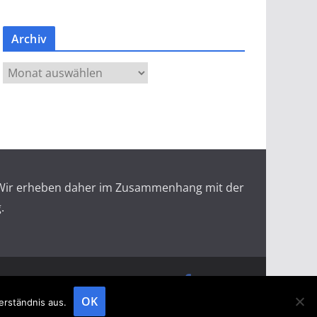
Archiv
A
r
c
h
i
v
r. Wir erheben daher im Zusammenhang mit der
.
doopin Fachmagazin
Datenschutz
Messemagazin
Messezeitung
OK
erständnis aus.