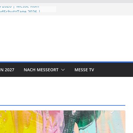
 2026 | Messe Köln
ndSchutzTage 2026 |
öln
e 2026 | Messe München
ORLD EXPO 2026 | Messe
rf
OTOR SHOW 2026 | Messe
N 2027
NACH MESSEORT
MESSE TV