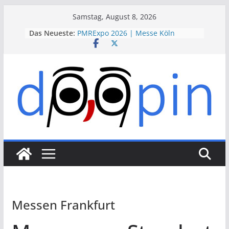
Skip
Samstag, August 8, 2026
to
Das Neueste:
PMRExpo 2026 | Messe Köln
content
VdS-BrandSchutzTage 2026 |
Messe Köln
therapie 2026 | Messe München
VALVE WORLD EXPO 2026 | Messe
Düsseldorf
ESSEN MOTOR SHOW 2026 | Messe
Essen
Messen Frankfurt