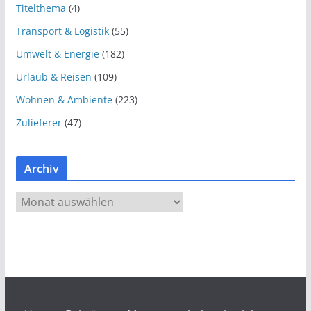
Titelthema
(4)
Transport & Logistik
(55)
Umwelt & Energie
(182)
Urlaub & Reisen
(109)
Wohnen & Ambiente
(223)
Zulieferer
(47)
Archiv
A
r
c
h
i
v