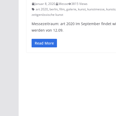
Januar 8, 2020
Messe
3815 Views
art 2020
,
berlin
,
film
,
galerie
,
kunst
,
kunstmesse
,
kunsts
zeitgenössische kunst
Messezeitraum: art 2020 Im September findet wie
werden von 12.09.
Read More