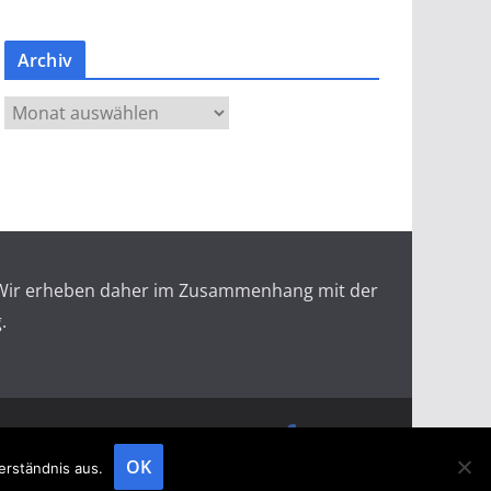
Archiv
A
r
c
h
i
v
r. Wir erheben daher im Zusammenhang mit der
.
doopin Fachmagazin
Datenschutz
Messemagazin
Messezeitung
OK
erständnis aus.