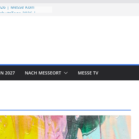
26 | Messe Köln
chutzTage 2026 |
026 | Messe München
D EXPO 2026 | Messe
OR SHOW 2026 | Messe
N 2027
NACH MESSEORT
MESSE TV