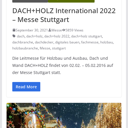
DACH+HOLZ International 2022
– Messe Stuttgart
September 30, 2021
Messe
5859 Views
dach
,
dach+holz
,
dach+holz 2022
,
dach+holz stuttgart
,
dachbranche
,
dachdecker
,
digitales bauen
,
fachmesse
,
holzbau
,
holzbaubranche
,
Messe
,
stuttgart
Die Leitmesse für Holzbau und Ausbau, Dach und
Wand DACH+HOLZ findet von 02.02. – 05.02.2016 auf
der Messe Stuttgart statt.
Read More