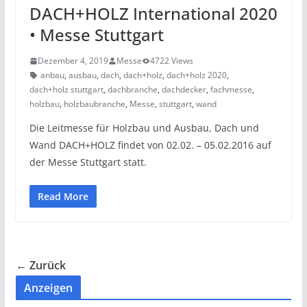
DACH+HOLZ International 2020
• Messe Stuttgart
Dezember 4, 2019
Messe
4722 Views
anbau
,
ausbau
,
dach
,
dach+holz
,
dach+holz 2020
,
dach+holz stuttgart
,
dachbranche
,
dachdecker
,
fachmesse
,
holzbau
,
holzbaubranche
,
Messe
,
stuttgart
,
wand
Die Leitmesse für Holzbau und Ausbau, Dach und
Wand DACH+HOLZ findet von 02.02. – 05.02.2016 auf
der Messe Stuttgart statt.
Read More
← Zurück
Anzeigen