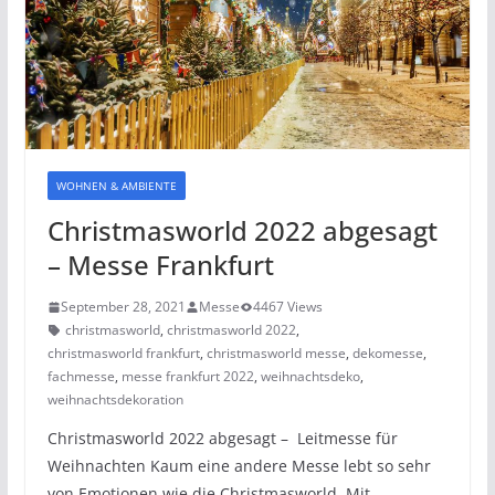
WOHNEN & AMBIENTE
Christmasworld 2022 abgesagt
– Messe Frankfurt
September 28, 2021
Messe
4467 Views
christmasworld
,
christmasworld 2022
,
christmasworld frankfurt
,
christmasworld messe
,
dekomesse
,
fachmesse
,
messe frankfurt 2022
,
weihnachtsdeko
,
weihnachtsdekoration
Christmasworld 2022 abgesagt – Leitmesse für
Weihnachten Kaum eine andere Messe lebt so sehr
von Emotionen wie die Christmasworld. Mit