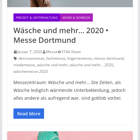
FREIZEIT & UNTERHALTUNG
MODE & SCHMUCK
Wäsche und mehr… 2020 •
Messe Dortmund
Januar 7, 2020
Messe
3744 Views
dessousmesse
,
fachmesse
,
lingeriemesse
,
messe dortmund
,
modemesse
,
wäsche und mehr
,
wäsche und mehr... 2020
,
wäschemesse 2020
Messezeitraum: Wäsche und mehr… Die Zeiten, als
Wäsche lediglich wärmende Unterbekleidung, jedoch
alles andere als aufregend war, sind gottlob vorbei.
Read More