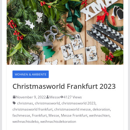
WOHNEN & AMBIENTE
Christmasworld Frankfurt 2023
November 9, 2022
Messe
4127 Views
christmas
,
christmasworld
,
christmasworld 2023
,
christmasworld frankfurt
,
christmasworld messe
,
dekoration
,
fachmesse
,
Frankfurt
,
Messe
,
Messe Frankfurt
,
weihnachten
,
weihnachtsdeko
,
weihnachtsdekoration