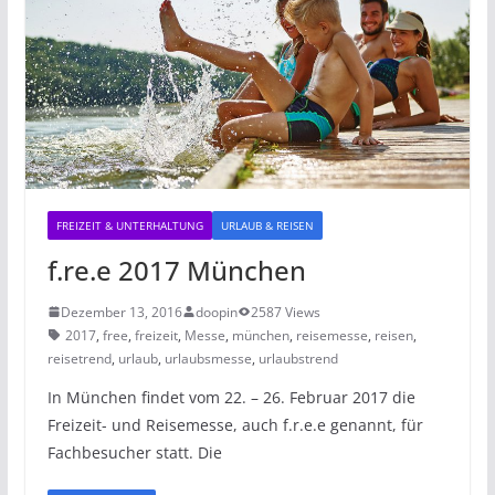
FREIZEIT & UNTERHALTUNG
URLAUB & REISEN
f.re.e 2017 München
Dezember 13, 2016
doopin
2587 Views
2017
,
free
,
freizeit
,
Messe
,
münchen
,
reisemesse
,
reisen
,
reisetrend
,
urlaub
,
urlaubsmesse
,
urlaubstrend
In München findet vom 22. – 26. Februar 2017 die
Freizeit- und Reisemesse, auch f.r.e.e genannt, für
Fachbesucher statt. Die