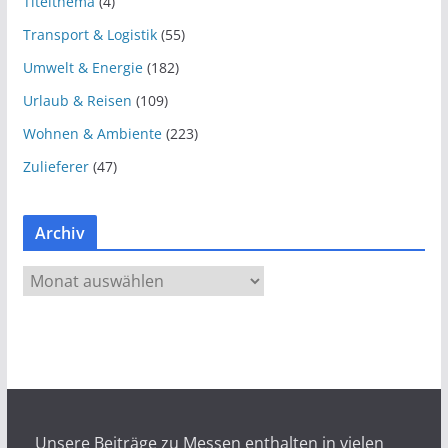
Titelthema
(4)
Transport & Logistik
(55)
Umwelt & Energie
(182)
Urlaub & Reisen
(109)
Wohnen & Ambiente
(223)
Zulieferer
(47)
Archiv
A
r
c
h
i
v
Unsere Beiträge zu Messen enthalten in vielen