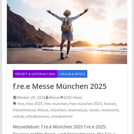
FREIZEIT & UNTERHALTUNG
URLAUB & REISEN
f.re.e Messe München 2025
Oktober 29, 2024
Messe
3242 Views
free
,
free 2025
,
free münchen
,
free münchen 2025
,
freizeit
,
freizeitmesse
,
Messe
,
münchen
,
reisemesse
,
reisen
,
reisetrend
,
urlaub
,
urlaubsmesse
,
urlaubstrend
Messedatum: f.re.e München 2025 f.re.e 2025: