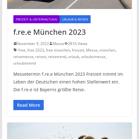
FREIZEIT & UNTERHALTUNG
URLAUB & REISEN
f.re.e München 2023
November 9, 2022
Messe
2816 Views
free
,
free 2023
,
free münchen
,
freizeit
,
Messe
,
münchen
,
reisemesse
,
reisen
,
reisetrend
,
urlaub
,
urlaubsmesse
,
urlaubstrend
Messetermin f.re.e München 2023 Freizeit nimmt im
Leben der Deutschen einen hohen Stellenwert ein.
Die f.re.e ist Bayerns größte Reise-
Read More