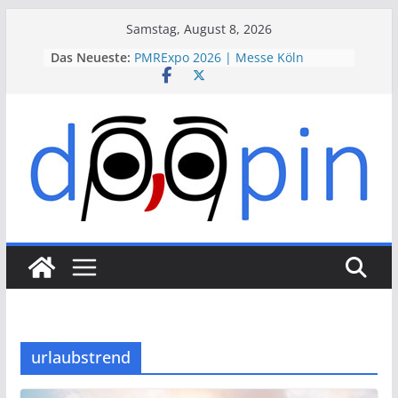
Skip
Samstag, August 8, 2026
to
Das Neueste:
PMRExpo 2026 | Messe Köln
content
VdS-BrandSchutzTage 2026 |
Messe Köln
therapie 2026 | Messe München
VALVE WORLD EXPO 2026 | Messe
Düsseldorf
ESSEN MOTOR SHOW 2026 | Messe
Essen
urlaubstrend