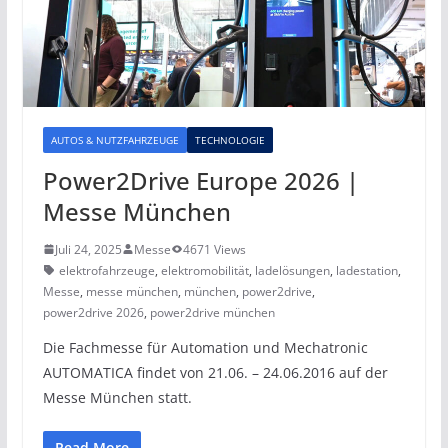
AUTOS & NUTZFAHRZEUGE
TECHNOLOGIE
Power2Drive Europe 2026 |
Messe München
Juli 24, 2025
Messe
4671 Views
elektrofahrzeuge
,
elektromobilität
,
ladelösungen
,
ladestation
,
Messe
,
messe münchen
,
münchen
,
power2drive
,
power2drive 2026
,
power2drive münchen
Die Fachmesse für Automation und Mechatronic
AUTOMATICA findet von 21.06. – 24.06.2016 auf der
Messe München statt.
Read More