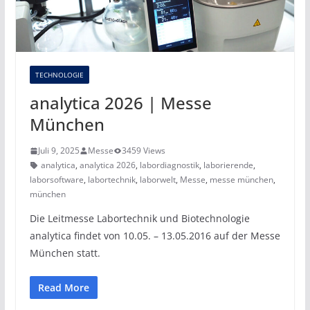
TECHNOLOGIE
analytica 2026 | Messe
München
Juli 9, 2025
Messe
3459 Views
analytica
,
analytica 2026
,
labordiagnostik
,
laborierende
,
laborsoftware
,
labortechnik
,
laborwelt
,
Messe
,
messe münchen
,
münchen
Die Leitmesse Labortechnik und Biotechnologie
analytica findet von 10.05. – 13.05.2016 auf der Messe
München statt.
Read More