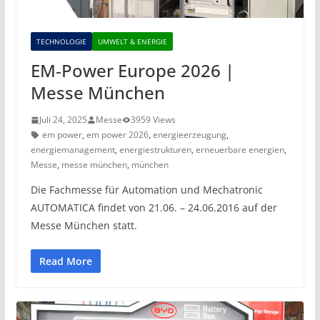
TECHNOLOGIE
UMWELT & ENERGIE
EM‑Power Europe 2026 |
Messe München
Juli 24, 2025
Messe
3959 Views
em power
,
em power 2026
,
energieerzeugung
,
energiemanagement
,
energiestrukturen
,
erneuerbare energien
,
Messe
,
messe münchen
,
münchen
Die Fachmesse für Automation und Mechatronic
AUTOMATICA findet von 21.06. – 24.06.2016 auf der
Messe München statt.
Read More