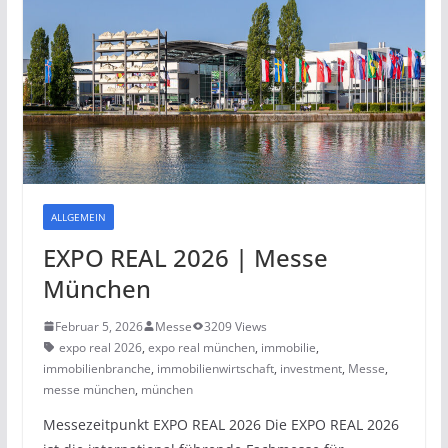
ALLGEMEIN
EXPO REAL 2026 | Messe
München
Februar 5, 2026
Messe
3209 Views
expo real 2026
,
expo real münchen
,
immobilie
,
immobilienbranche
,
immobilienwirtschaft
,
investment
,
Messe
,
messe münchen
,
münchen
Messezeitpunkt EXPO REAL 2026 Die EXPO REAL 2026