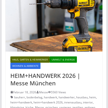
HAUS, GARTEN & HEIMWERKER
UMWELT & ENERGIE
WOHNEN & AMBIENTE
HEIM+HANDWERK 2026 |
Messe München
Februar 18, 2026
Messe
5560 Views
bauherr
,
bodenbelag
,
handwerk
,
handwerker
,
hausbau
,
heim
,
heim+handwerk
,
heim+handwerk 2026
,
innenausbau
,
interior
,
klimakrise
,
küche
,
Messe
,
münchen
,
sanieren
,
textilien
,
wohnen