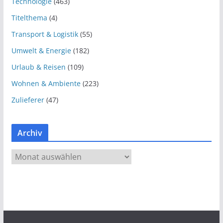
Technologie
(463)
Titelthema
(4)
Transport & Logistik
(55)
Umwelt & Energie
(182)
Urlaub & Reisen
(109)
Wohnen & Ambiente
(223)
Zulieferer
(47)
Archiv
A
r
c
h
i
v