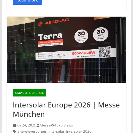
UMWELT & ENERGIE
Intersolar Europe 2026 | Messe
München
Juli 24, 2025
Messe
4376 Views
energieversorger
,
intersolar
,
intersolar 2026
,