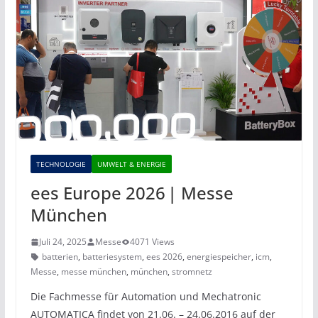
TECHNOLOGIE
UMWELT & ENERGIE
ees Europe 2026 | Messe
München
Juli 24, 2025
Messe
4071 Views
batterien
,
batteriesystem
,
ees 2026
,
energiespeicher
,
icm
,
Messe
,
messe münchen
,
münchen
,
stromnetz
Die Fachmesse für Automation und Mechatronic
AUTOMATICA findet von 21.06. – 24.06.2016 auf der