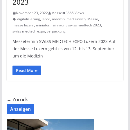
2023
November 23, 2022
Messe
3865 Views
digitalisierung
,
labor
,
medizin
,
medizinisch
,
Messe
,
messe luzern
,
miniatur
,
reinraum
,
swiss medtech 2023
,
swiss medtech expo
,
verpackung
Messetermin SWISS MEDTECH EXPO Luzern 2023 Auf
der Messe Luzern geht es von 12. bis 13. September
um die Medizin
Read More
← Zurück
Anzeigen