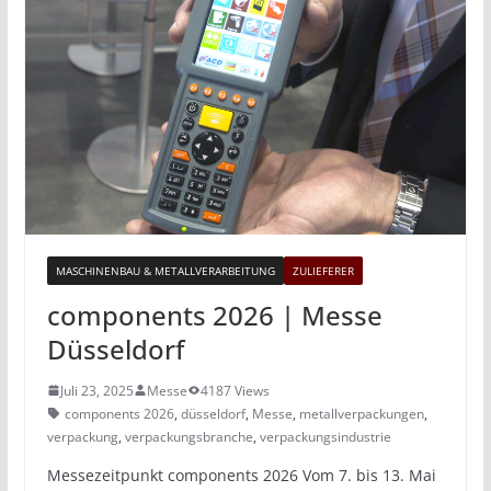
MASCHINENBAU & METALLVERARBEITUNG
ZULIEFERER
components 2026 | Messe
Düsseldorf
Juli 23, 2025
Messe
4187 Views
components 2026
,
düsseldorf
,
Messe
,
metallverpackungen
,
verpackung
,
verpackungsbranche
,
verpackungsindustrie
Messezeitpunkt components 2026 Vom 7. bis 13. Mai