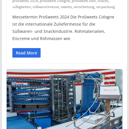
prosweets 2024
,
prosweets cologne
,
prosweets köln
,
snacks
,
süßigkeiten
,
süßwarenmesse
,
sweets
,
verarbeitung
,
verpackung
Messetermin ProSweets 2024 Die ProSweets Cologne
ist die internationale Zuliefermesse für die
Süßwaren- und Snackindustrie. Rohmaterialien,
Eiscreme und Rohmassen wie
Read More