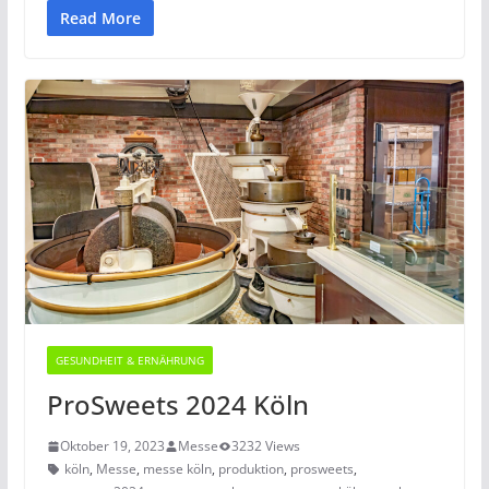
Read More
GESUNDHEIT & ERNÄHRUNG
ProSweets 2024 Köln
Oktober 19, 2023
Messe
3232 Views
köln
,
Messe
,
messe köln
,
produktion
,
prosweets
,