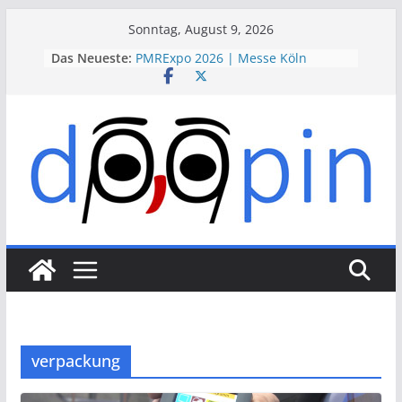
Skip
Sonntag, August 9, 2026
to
Das Neueste:
PMRExpo 2026 | Messe Köln
content
VdS-BrandSchutzTage 2026 |
Messe Köln
therapie 2026 | Messe München
VALVE WORLD EXPO 2026 | Messe
Düsseldorf
ESSEN MOTOR SHOW 2026 | Messe
Essen
verpackung