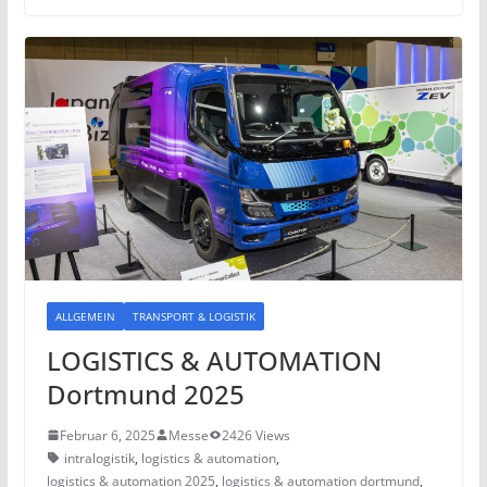
ALLGEMEIN
TRANSPORT & LOGISTIK
LOGISTICS & AUTOMATION
Dortmund 2025
Februar 6, 2025
Messe
2426 Views
intralogistik
,
logistics & automation
,
logistics & automation 2025
,
logistics & automation dortmund
,