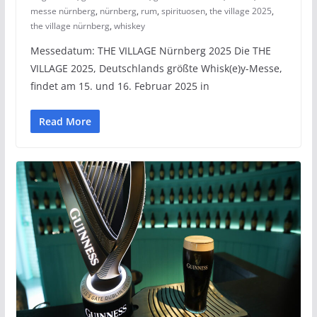
messe nürnberg
,
nürnberg
,
rum
,
spirituosen
,
the village 2025
,
the village nürnberg
,
whiskey
Messedatum: THE VILLAGE Nürnberg 2025 Die THE
VILLAGE 2025, Deutschlands größte Whisk(e)y-Messe,
findet am 15. und 16. Februar 2025 in
Read More