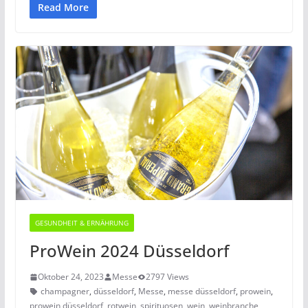
Read More
GESUNDHEIT & ERNÄHRUNG
ProWein 2024 Düsseldorf
Oktober 24, 2023
Messe
2797 Views
champagner
,
düsseldorf
,
Messe
,
messe düsseldorf
,
prowein
,
prowein düsseldorf
,
rotwein
,
spirituosen
,
wein
,
weinbranche
,