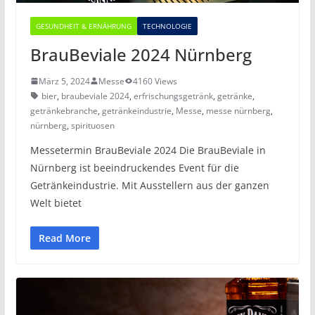
GESUNDHEIT & ERNÄHRUNG
TECHNOLOGIE
BrauBeviale 2024 Nürnberg
März 5, 2024
Messe
4160 Views
bier
,
braubeviale 2024
,
erfrischungsgetränk
,
getränke
,
getränkebranche
,
getränkeindustrie
,
Messe
,
messe nürnberg
,
nürnberg
,
spirituosen
Messetermin BrauBeviale 2024 Die BrauBeviale in
Nürnberg ist beeindruckendes Event für die
Getränkeindustrie. Mit Ausstellern aus der ganzen
Welt bietet
Read More