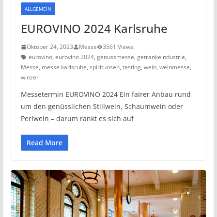
ALLGEMEIN
EUROVINO 2024 Karlsruhe
Oktober 24, 2023
Messe
3561 Views
eurovino
,
eurovino 2024
,
genussmesse
,
getränkeindustrie
,
Messe
,
messe karlsruhe
,
spirituosen
,
tasting
,
wein
,
weinmesse
,
winzer
Messetermin EUROVINO 2024 Ein fairer Anbau rund
um den genüsslichen Stillwein, Schaumwein oder
Perlwein – darum rankt es sich auf
Read More