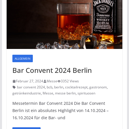
ALLGEMEIN
Bar Convent 2024 Berlin
Februar 27, 2024
Messe
3352 Views
bar convent 2024
,
bcb
,
berlin
,
cocktailrezept
,
gastronom
,
getränkeindustrie
,
Messe
,
messe berlin
,
spirituosen
Messetermin Bar Convent 2024 Die Bar Convent
Berlin ist ein absolutes Highlight von 14.10.2024 –
16.10.2024 für die Bar- und