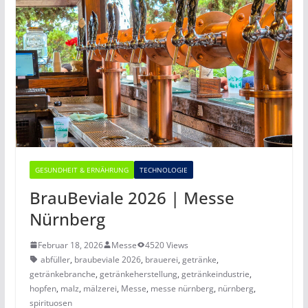
GESUNDHEIT & ERNÄHRUNG
TECHNOLOGIE
BrauBeviale 2026 | Messe
Nürnberg
Februar 18, 2026
Messe
4520 Views
abfüller
,
braubeviale 2026
,
brauerei
,
getränke
,
getränkebranche
,
getränkeherstellung
,
getränkeindustrie
,
hopfen
,
malz
,
mälzerei
,
Messe
,
messe nürnberg
,
nürnberg
,
spirituosen