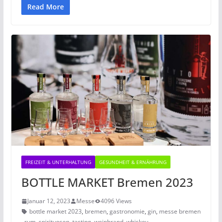
Read More
FREIZEIT & UNTERHALTUNG
GESUNDHEIT & ERNÄHRUNG
BOTTLE MARKET Bremen 2023
Januar 12, 2023
Messe
4096 Views
bottle market 2023
,
bremen
,
gastronomie
,
gin
,
messe bremen
,
rum
,
spirituosen
,
tasting
,
weinbrand
,
whiskey