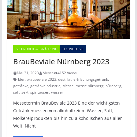
GESUNDHEIT & ERNÄHRUNG
TECHNOLOGIE
BrauBeviale Nürnberg 2023
Mai 31, 2023
Messe
4152 Views
bier
,
braubeviale 2023
,
destillat
,
erfrischungsgetränk
,
getränke
,
getränkeindustrie
,
Messe
,
messe nürnberg
,
nürnberg
,
saft
,
sekt
,
spirituosen
,
wasser
Messetermin BrauBeviale 2023 Eine der wichtigsten
Getränkemessen von alkoholfreiem Wasser, Saft,
Molkereiprodukten bis hin zu alkoholischen aus aller
Welt. Nicht