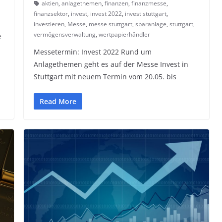
aktien
,
anlagethemen
,
finanzen
,
finanzmesse
,
finanzsektor
,
invest
,
invest 2022
,
invest stuttgart
,
investieren
,
Messe
,
messe stuttgart
,
sparanlage
,
stuttgart
,
vermögensverwaltung
,
wertpapierhändler
e
Messetermin: Invest 2022 Rund um
Anlagethemen geht es auf der Messe Invest in
Stuttgart mit neuem Termin vom 20.05. bis
Read More