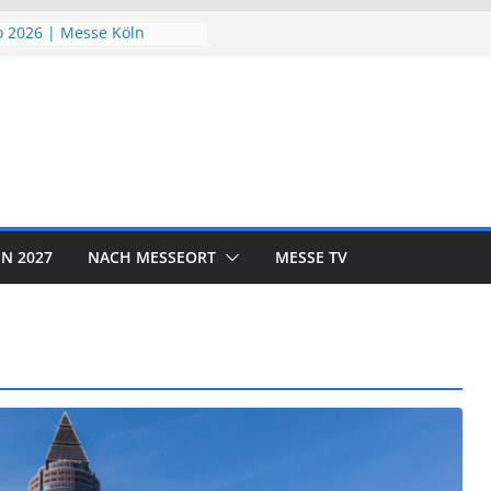
 2026 | Messe Köln
ndSchutzTage 2026 |
öln
e 2026 | Messe München
ORLD EXPO 2026 | Messe
rf
OTOR SHOW 2026 | Messe
N 2027
NACH MESSEORT
MESSE TV