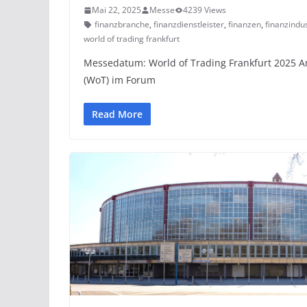
Mai 22, 2025
Messe
4239 Views
finanzbranche
,
finanzdienstleister
,
finanzen
,
finanzindus
world of trading frankfurt
Messedatum: World of Trading Frankfurt 2025 Am
(WoT) im Forum
Read More