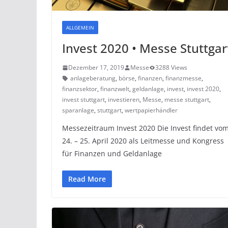
ALLGEMEIN
Invest 2020 • Messe Stuttgar
Dezember 17, 2019
Messe
3288 Views
anlageberatung
,
börse
,
finanzen
,
finanzmesse
,
finanzsektor
,
finanzwelt
,
geldanlage
,
invest
,
invest 2020
,
invest stuttgart
,
investieren
,
Messe
,
messe stuttgart
,
sparanlage
,
stuttgart
,
wertpapierhändler
Messezeitraum Invest 2020 Die Invest findet vo
24. – 25. April 2020 als Leitmesse und Kongress
für Finanzen und Geldanlage
Read More