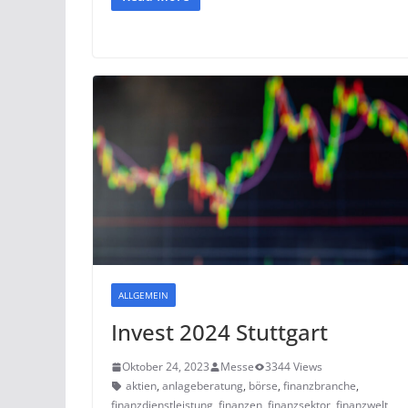
ALLGEMEIN
Invest 2024 Stuttgart
Oktober 24, 2023
Messe
3344 Views
aktien
,
anlageberatung
,
börse
,
finanzbranche
,
finanzdienstleistung
,
finanzen
,
finanzsektor
,
finanzwelt
,