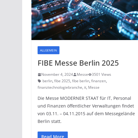
ALLGEMEIN
FIBE Messe Berlin 2025
November 4, 2024
Messe
3501 Views
berlin
,
fibe 2025
,
fibe berlin
,
finanzen
,
finanztechnologiebranche
,
it
,
Messe
Die Messe MODERNER STAAT für IT, Personal
und Finanzen öffentlicher Verwaltungen findet
von 03.11. – 04.11.2015 auf dem Messegelände
Berlin statt.
Read More