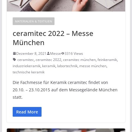
MATERIALIEN & TEXTILIEN
ceramitec 2022 – Messe
München
Dezember 8, 2021
Messe
3316 Views
ceramitec
,
ceramitec 2022
,
ceramitec münchen
,
feinkeramik
,
industriekeramik
,
keramik
,
labortechnik
,
messe münchen
,
technische keramik
Die Fachmesse für Keramik ceramitec findet von
20.10. – 23.10.2015 auf dem Messegelände München
statt.
Read More