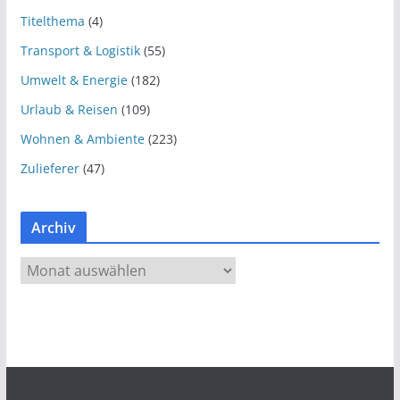
Titelthema
(4)
Transport & Logistik
(55)
Umwelt & Energie
(182)
Urlaub & Reisen
(109)
Wohnen & Ambiente
(223)
Zulieferer
(47)
Archiv
A
r
c
h
i
v