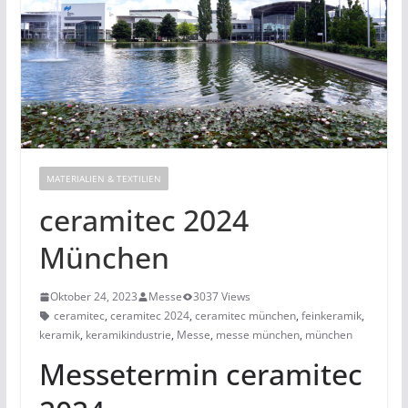
MATERIALIEN & TEXTILIEN
ceramitec 2024
München
Oktober 24, 2023
Messe
3037 Views
ceramitec
,
ceramitec 2024
,
ceramitec münchen
,
feinkeramik
,
keramik
,
keramikindustrie
,
Messe
,
messe münchen
,
münchen
Messetermin ceramitec