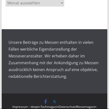
A
r
c
h
i
v
Unsere Beiträge zu Messen enthalten in vielen
Fällen werbliche Eigendarstellung der
Messeveranstalter. Wir erheben daher im
Zusammenhang mit der Ankündigung zu Messen
ausdrücklich keinen Anspruch auf eine objektive,
redaktionelle Berichterstattung.
Impressum – doopin Fachmagazin
Datenschutz
Messemagazin