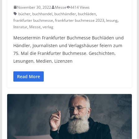
November 30, 2022
Messe
4414 Views
bücher
,
buchhandel
,
buchhändler
,
buchläden
,
frankfurter buchmesse
,
frankfurter buchmesse 2023
,
lesung
,
literatur
,
Messe
,
verlag
Messetermin Frankfurter Buchmesse Buchläden und
Händler, Journalisten und Verlagshäuser feiern zum
75. Mal die Frankfurter Buchmesse. Geschichten,
Lesungen, Medien, Lizenzen
Read More