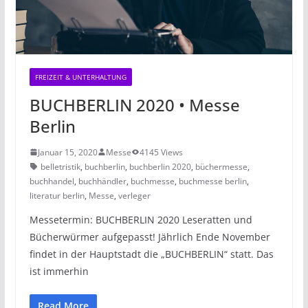
FREIZEIT & UNTERHALTUNG
BUCHBERLIN 2020 • Messe
Berlin
Januar 15, 2020
Messe
4145 Views
belletristik
,
buchberlin
,
buchberlin 2020
,
büchermesse
,
buchhandel
,
buchhändler
,
buchmesse
,
buchmesse berlin
,
literatur berlin
,
Messe
,
verleger
Messetermin: BUCHBERLIN 2020 Leseratten und
Bücherwürmer aufgepasst! Jährlich Ende November
findet in der Hauptstadt die „BUCHBERLIN“ statt. Das
ist immerhin
Read More