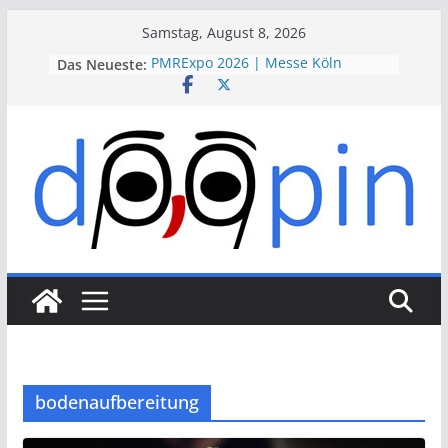
Skip
Samstag, August 8, 2026
to
Das Neueste:
PMRExpo 2026 | Messe Köln
content
VdS-BrandSchutzTage 2026 |
Messe Köln
therapie 2026 | Messe München
VALVE WORLD EXPO 2026 | Messe
Düsseldorf
ESSEN MOTOR SHOW 2026 | Messe
Essen
bodenaufbereitung