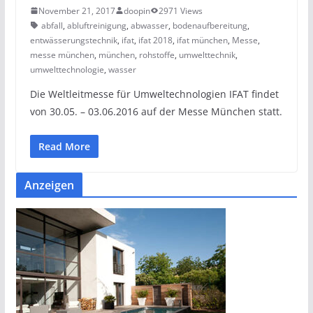
November 21, 2017
doopin
2971 Views
abfall
,
abluftreinigung
,
abwasser
,
bodenaufbereitung
,
entwässerungstechnik
,
ifat
,
ifat 2018
,
ifat münchen
,
Messe
,
messe münchen
,
münchen
,
rohstoffe
,
umwelttechnik
,
umwelttechnologie
,
wasser
Die Weltleitmesse für Umweltechnologien IFAT findet
von 30.05. – 03.06.2016 auf der Messe München statt.
Read More
Anzeigen