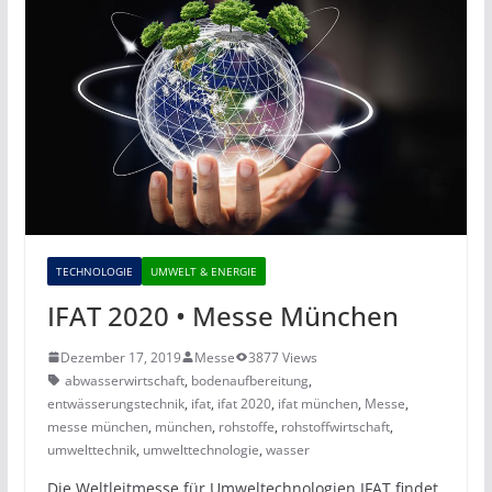
TECHNOLOGIE
UMWELT & ENERGIE
IFAT 2020 • Messe München
Dezember 17, 2019
Messe
3877 Views
abwasserwirtschaft
,
bodenaufbereitung
,
entwässerungstechnik
,
ifat
,
ifat 2020
,
ifat münchen
,
Messe
,
messe münchen
,
münchen
,
rohstoffe
,
rohstoffwirtschaft
,
umwelttechnik
,
umwelttechnologie
,
wasser
Die Weltleitmesse für Umweltechnologien IFAT findet