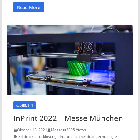
Read More
ALLGEMEIN
InPrint 2022 – Messe München
Oktober 13, 2021
Messe
3395 Views
3d druck
,
drucklösung
,
druckmaschine
,
drucktechnologie
,