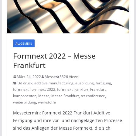
ALLGEMEIN
Formnext 2022 – Messe
Frankfurt
März 24, 2022
Messe
3326 Views
3d druck
,
additive manufacturing
,
ausbildung
,
fertigung
,
formnext
,
formnext 2022
,
formnext frankfurt
,
Frankfurt
,
komponenten
,
Messe
,
Messe Frankfurt
,
tct conference
,
weiterbildung
,
werkstoffe
Messetermin: Formnext 2022 Frankfurt Additive
Fertigung und ihre vor- und nachgelagerten Prozesse
sind das Anliegen der Messe Formnext, die sich