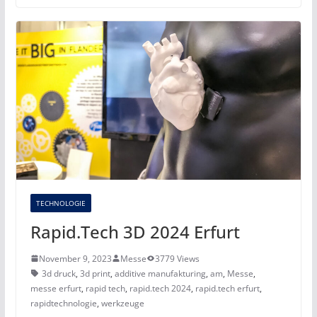
TECHNOLOGIE
Rapid.Tech 3D 2024 Erfurt
November 9, 2023
Messe
3779 Views
3d druck
,
3d print
,
additive manufakturing
,
am
,
Messe
,
messe erfurt
,
rapid tech
,
rapid.tech 2024
,
rapid.tech erfurt
,
rapidtechnologie
,
werkzeuge