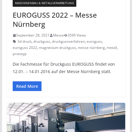
MASCHINENBAU & METALLVERARBEITUNG
EUROGUSS 2022 – Messe
Nürnberg
September 28, 2021
Messe
3599 Views
3d druck
,
druckguss
,
druckgussverfahren
,
euroguss
,
euroguss 2022
,
magnesium druckguss
,
messe nürnberg
,
metall
,
prototyp
Die Fachmesse für Druckguss EUROGUSS findet von
12.01. – 14.01.2016 auf der Messe Nürnberg statt.
Read More