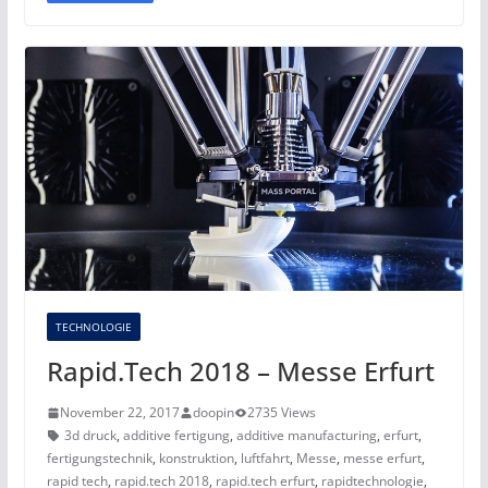
TECHNOLOGIE
Rapid.Tech 2018 – Messe Erfurt
November 22, 2017
doopin
2735 Views
3d druck
,
additive fertigung
,
additive manufacturing
,
erfurt
,
fertigungstechnik
,
konstruktion
,
luftfahrt
,
Messe
,
messe erfurt
,
rapid tech
,
rapid.tech 2018
,
rapid.tech erfurt
,
rapidtechnologie
,