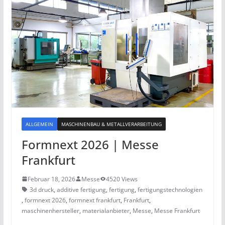
ALLGEMEIN
MASCHINENBAU & METALLVERARBEITUNG
Formnext 2026 | Messe
Frankfurt
Februar 18, 2026
Messe
4520 Views
3d druck
,
additive fertigung
,
fertigung
,
fertigungstechnologien
,
formnext 2026
,
formnext frankfurt
,
Frankfurt
,
maschinenhersteller
,
materialanbieter
,
Messe
,
Messe Frankfurt