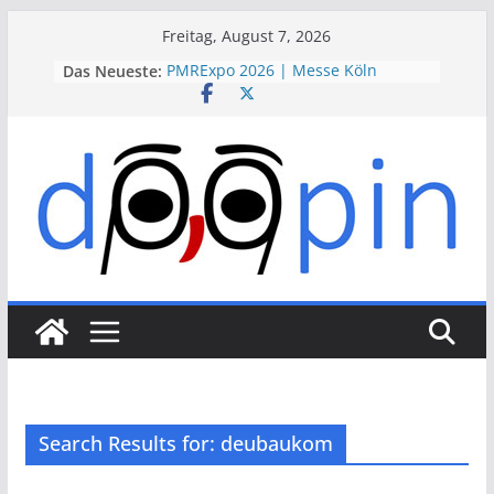
Skip
Freitag, August 7, 2026
to
Das Neueste:
PMRExpo 2026 | Messe Köln
content
VdS-BrandSchutzTage 2026 |
Messe Köln
therapie 2026 | Messe München
VALVE WORLD EXPO 2026 | Messe
Düsseldorf
ESSEN MOTOR SHOW 2026 | Messe
Essen
Search Results for: deubaukom