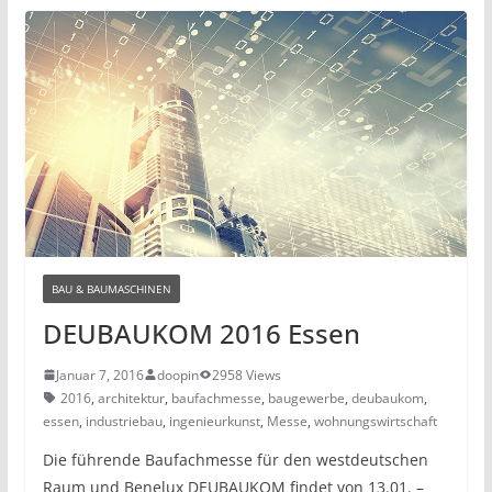
BAU & BAUMASCHINEN
DEUBAUKOM 2016 Essen
Januar 7, 2016
doopin
2958 Views
2016
,
architektur
,
baufachmesse
,
baugewerbe
,
deubaukom
,
essen
,
industriebau
,
ingenieurkunst
,
Messe
,
wohnungswirtschaft
Die führende Baufachmesse für den westdeutschen
Raum und Benelux DEUBAUKOM findet von 13.01. –