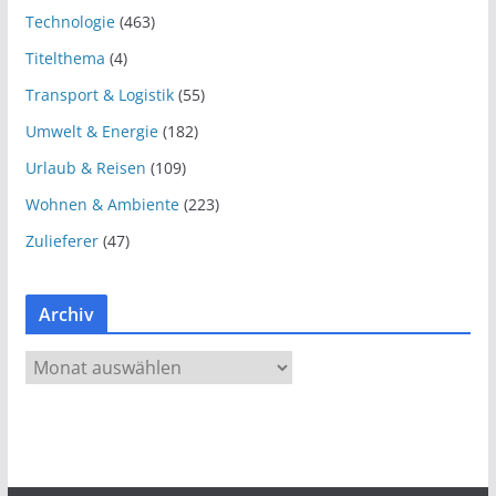
Technologie
(463)
Titelthema
(4)
Transport & Logistik
(55)
Umwelt & Energie
(182)
Urlaub & Reisen
(109)
Wohnen & Ambiente
(223)
Zulieferer
(47)
Archiv
A
r
c
h
i