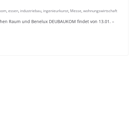
kom
,
essen
,
industriebau
,
ingenieurkunst
,
Messe
,
wohnungswirtschaft
chen Raum und Benelux DEUBAUKOM findet von 13.01. –