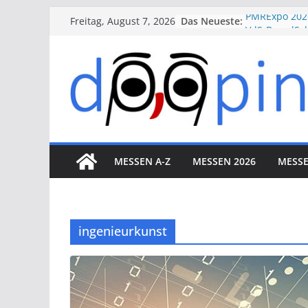
Skip
Das Neueste:
PMRExpo 202
Freitag, August 7, 2026
to
VdS-BrandSch
Messe Köln
content
therapie 20
VALVE WORLD
Düsseldorf
ESSEN MOTO
Essen
MESSEN A-Z
MESSEN 2026
MESSE
ingenieurkunst