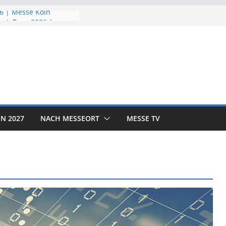
6 | Messe Köln
utzTage 2026 |
26 | Messe München
 EXPO 2026 | Messe
R SHOW 2026 | Messe
N 2027
NACH MESSEORT
MESSE TV