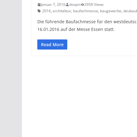
Januar 7, 2016
doopin
2958 Views
2016
,
architektur
,
baufachmesse
,
baugewerbe
,
deubau
Die führende Baufachmesse für den westdeuts
16.01.2016 auf der Messe Essen statt.
Read More