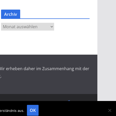
Archiv
A
r
c
h
i
v
r. Wir erheben daher im Zusammenhang mit der
.
doopin Fachmagazin
Datenschutz
Messemagazin
Messezeitung
OK
erständnis aus.