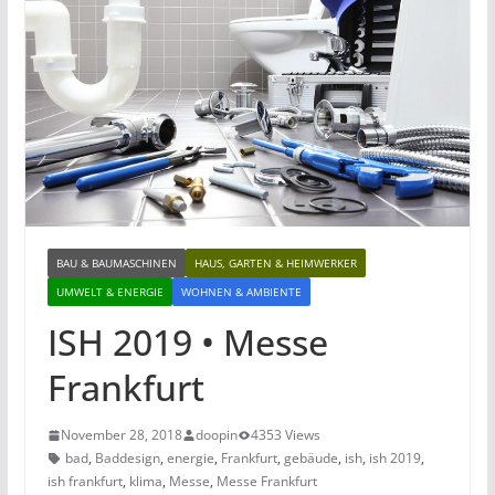
BAU & BAUMASCHINEN
HAUS, GARTEN & HEIMWERKER
UMWELT & ENERGIE
WOHNEN & AMBIENTE
ISH 2019 • Messe
Frankfurt
November 28, 2018
doopin
4353 Views
bad
,
Baddesign
,
energie
,
Frankfurt
,
gebäude
,
ish
,
ish 2019
,
ish frankfurt
,
klima
,
Messe
,
Messe Frankfurt