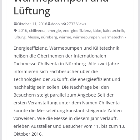
Lüftung
Oktober 11, 2016
doopin
2732 Views
2016
,
chillventa
,
energie
,
energieeffizienz
,
kälte
,
kältetechnik
,
lüftung
,
Messe
,
nürnberg
,
wärme
,
wärmepumpen
,
wärmetechnik
Energieeffizienz, Wärmepumpen und Kältetechnik
heißen die Oberthemen der internationalen
Fachmesse Chillventa in Nürnberg. Alle zwei Jahre
informieren sich Fachbesucher über die
Technologien der Zukunft, die energieeffizient und
nachhaltig sein sollen. Die Nachfrage bei den
Besuchern steigt parallel zum Angebot: Seit der
ersten Veranstaltung unter dem Namen Chillventa
konnte die Messeleitung konstant steigende Zahlen
vorweisen. Wie die Messe in diesem Jahr verläuft,
erleben Aussteller und Besucher vom 11. bis zum 13.
Oktober 2016.