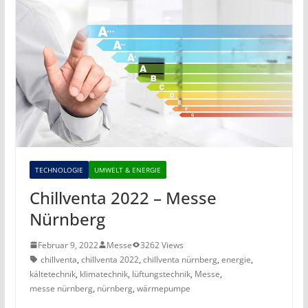
TECHNOLOGIE
UMWELT & ENERGIE
Chillventa 2022 – Messe
Nürnberg
Februar 9, 2022
Messe
3262 Views
chillventa
,
chillventa 2022
,
chillventa nürnberg
,
energie
,
kältetechnik
,
klimatechnik
,
lüftungstechnik
,
Messe
,
messe nürnberg
,
nürnberg
,
wärmepumpe