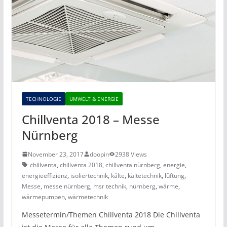
TECHNOLOGIE
UMWELT & ENERGIE
Chillventa 2018 – Messe
Nürnberg
November 23, 2017
doopin
2938 Views
chillventa
,
chillventa 2018
,
chillventa nürnberg
,
energie
,
energieeffizienz
,
isoliertechnik
,
kälte
,
kältetechnik
,
lüftung
,
Messe
,
messe nürnberg
,
msr technik
,
nürnberg
,
wärme
,
wärmepumpen
,
wärmetechnik
Messetermin/Themen Chillventa 2018 Die Chillventa