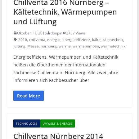
Chillventa 2016 Nürnberg –
Kältetechnik, Wärmepumpen
und Lüftung
Oktober 11, 2016
doopin
2737 Views
2016
,
chillventa
,
energie
,
energieeffizienz
,
kälte
,
kältetechnik
,
lüftung
,
Messe
,
nürnberg
,
wärme
,
wärmepumpen
,
wärmetechnik
Energieeffizienz, Wärmepumpen und Kältetechnik
heißen die Oberthemen der internationalen
Fachmesse Chillventa in Nürnberg. Alle zwei Jahre
informieren sich Fachbesucher über
Read More
TECHNOLOGIE
UMWELT & ENERGIE
Chillventa Nürnberg 2014