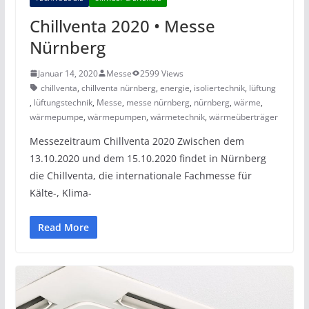
Chillventa 2020 • Messe
Nürnberg
Januar 14, 2020
Messe
2599 Views
chillventa
,
chillventa nürnberg
,
energie
,
isoliertechnik
,
lüftung
,
lüftungstechnik
,
Messe
,
messe nürnberg
,
nürnberg
,
wärme
,
wärmepumpe
,
wärmepumpen
,
wärmetechnik
,
wärmeüberträger
Messezeitraum Chillventa 2020 Zwischen dem
13.10.2020 und dem 15.10.2020 findet in Nürnberg
die Chillventa, die internationale Fachmesse für
Kälte-, Klima-
Read More