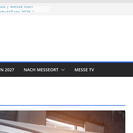
26 | Messe Köln
chutzTage 2026 |
026 | Messe München
D EXPO 2026 | Messe
OR SHOW 2026 | Messe
N 2027
NACH MESSEORT
MESSE TV