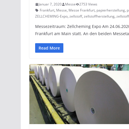
Januar 7, 2020
Messe
2753 Views
Frankfurt
,
Messe
,
Messe Frankfurt
,
papierherstellung
,
p
ZELLCHEMING-Expo
,
zellstoff
,
zellstoffherstellung
,
zellstof
Messezeitraum: Zellcheming Expo Am 24.06.202
Frankfurt am Main statt. An den beiden Messet
Read More