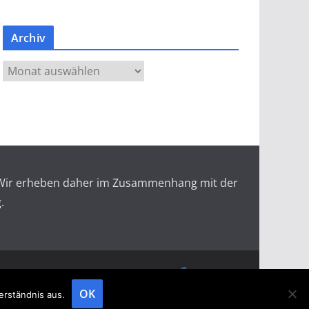
Archiv
A
r
c
h
i
v
r. Wir erheben daher im Zusammenhang mit der
.
doopin Fachmagazin
Datenschutz
Messemagazin
Messezeitung
OK
erständnis aus.