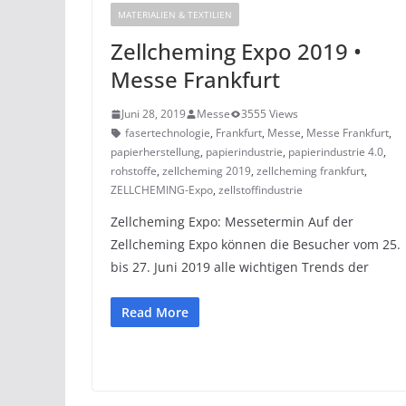
MATERIALIEN & TEXTILIEN
Zellcheming Expo 2019 •
Messe Frankfurt
Juni 28, 2019
Messe
3555 Views
fasertechnologie
,
Frankfurt
,
Messe
,
Messe Frankfurt
,
papierherstellung
,
papierindustrie
,
papierindustrie 4.0
,
rohstoffe
,
zellcheming 2019
,
zellcheming frankfurt
,
ZELLCHEMING-Expo
,
zellstoffindustrie
Zellcheming Expo: Messetermin Auf der
Zellcheming Expo können die Besucher vom 25.
bis 27. Juni 2019 alle wichtigen Trends der
Read More