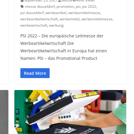
September 23, 2021
Messe
4896 Views
messe düsseldorf
,
promotion
,
psi
,
psi 2022
,
psi düsseldorf
,
werbeartikel
,
werbeartikelmesse
,
werbeartikelwirtschaft
,
werbemittel
,
werbemittelmesse
,
werbewirtschaft
,
werbung
PSI 2022 – Die europäische Leitmesse der
Werbeartikelwirtschaft Die
Werbeartikelwirtschaft in Europa hat einen
Namen: PSI – das Promotional Product
Read More