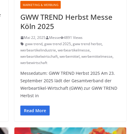
MARKETING & WERBUNG
f
GWW TREND Herbst Messe
Köln 2025
Mai 22, 2025
Messe
4891 Views
gww trend
,
gww trend 2025
,
gww trend herbst
,
werbeartikelindustrie
,
werbeartikelmesse
,
werbeartikelwirtschaft
,
werbemittel
,
werbemittelmesse
,
werbewirtschaft
Messedatum: GWW TREND Herbst 2025 Am 23.
September 2025 lädt der Gesamtverband der
Werbeartikel-Wirtschaft (GWW) zur GWW TREND
Herbst in
Read More