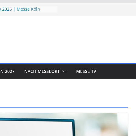
 2026 | Messe Köln
ndSchutzTage 2026 |
öln
e 2026 | Messe München
ORLD EXPO 2026 | Messe
rf
OTOR SHOW 2026 | Messe
N 2027
NACH MESSEORT
MESSE TV