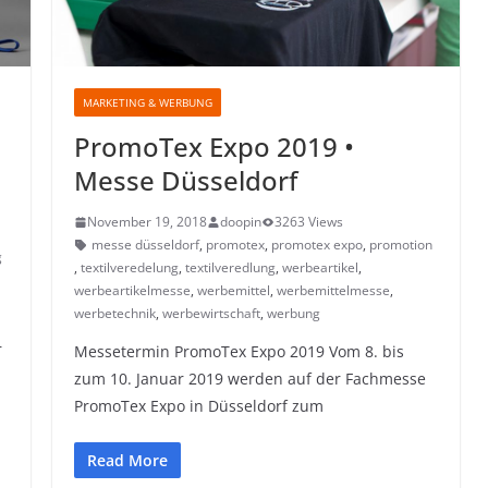
MARKETING & WERBUNG
PromoTex Expo 2019 •
Messe Düsseldorf
November 19, 2018
doopin
3263 Views
messe düsseldorf
,
promotex
,
promotex expo
,
promotion
g
,
textilveredelung
,
textilveredlung
,
werbeartikel
,
werbeartikelmesse
,
werbemittel
,
werbemittelmesse
,
werbetechnik
,
werbewirtschaft
,
werbung
r
Messetermin PromoTex Expo 2019 Vom 8. bis
zum 10. Januar 2019 werden auf der Fachmesse
PromoTex Expo in Düsseldorf zum
Read More