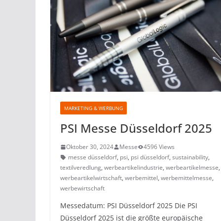
MARKETING & WERBUNG
PSI Messe Düsseldorf 2025
Oktober 30, 2024
Messe
4596 Views
messe düsseldorf
,
psi
,
psi düsseldorf
,
sustainability
,
textilveredlung
,
werbeartikelindustrie
,
werbeartikelmesse
werbeartikelwirtschaft
,
werbemittel
,
werbemittelmesse
,
werbewirtschaft
Messedatum: PSI Düsseldorf 2025 Die PSI
Düsseldorf 2025 ist die größte europäische