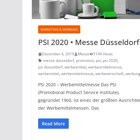
MARKETING & WERBUNG
PSI 2020 • Messe Düsseldorf
Dezember 4, 2019
Messe
5149 Views
messe düsseldorf
,
promotion
,
psi
,
psi 2020
,
psi düsseldorf
,
werbeartikel
,
werbeartikelmesse
,
werbemittel
,
werbemittelmesse
,
werbewirtschaft
,
werbun
PSI 2020 – Werbemittelmesse Das PSI
(Promotional Product Service Institute),
gegründet 1960, ist eines der größten Ausrichte
der Werbemittelmessen. Das
Read More