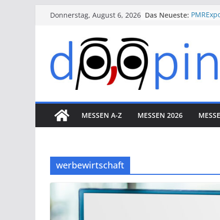
Skip
Das Neueste:
PMRExpo
Donnerstag, August 6, 2026
to
VdS-Bra
Messe K
content
therapi
VALVE W
Düsseldo
ESSEN M
Essen
MESSEN A-Z
MESSEN 2026
MESSE
werbewirtschaft