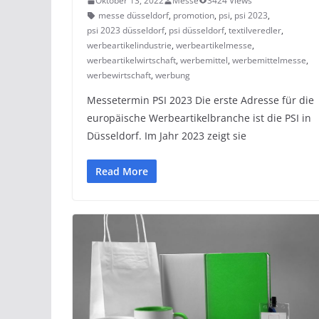
Oktober 13, 2022
Messe
3424 Views
messe düsseldorf
,
promotion
,
psi
,
psi 2023
,
psi 2023 düsseldorf
,
psi düsseldorf
,
textilveredler
,
werbeartikelindustrie
,
werbeartikelmesse
,
werbeartikelwirtschaft
,
werbemittel
,
werbemittelmesse
,
werbewirtschaft
,
werbung
Messetermin PSI 2023 Die erste Adresse für die
europäische Werbeartikelbranche ist die PSI in
Düsseldorf. Im Jahr 2023 zeigt sie
Read More