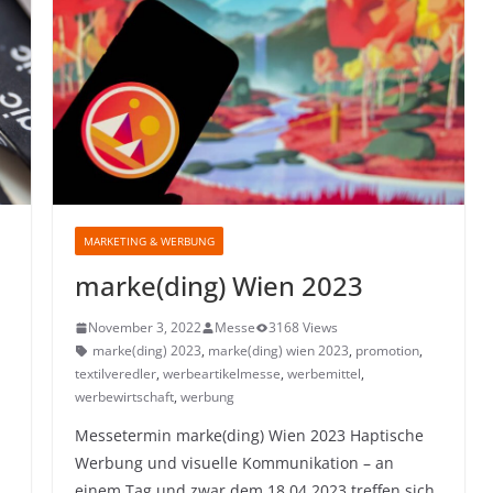
MARKETING & WERBUNG
marke(ding) Wien 2023
November 3, 2022
Messe
3168 Views
marke(ding) 2023
,
marke(ding) wien 2023
,
promotion
,
,
textilveredler
,
werbeartikelmesse
,
werbemittel
,
werbewirtschaft
,
werbung
Messetermin marke(ding) Wien 2023 Haptische
Werbung und visuelle Kommunikation – an
einem Tag und zwar dem 18.04.2023 treffen sich