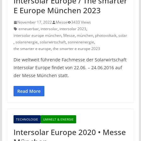
Intersolar Europe / The smarter
E Europe München 2023
November 17, 2022
Messe
3433 Views
erneuerbar
,
intersolar
,
intersolar 2023
,
intersolar europe münchen
,
Messe
,
münchen
,
photovoltaik
,
solar
,
solarenergie
,
solarwirtschaft
,
sonnenenergie
,
the smarter e europe
,
the smarter e europe 2023
Die weltweit führende Fachmesse der Solarwirtschaft
Intersolar Europe findet von 22.06. – 24.06.2016 auf
der Messe München statt.
Read More
TECHNOLOGIE
UMWELT & ENERGIE
Intersolar Europe 2020 • Messe