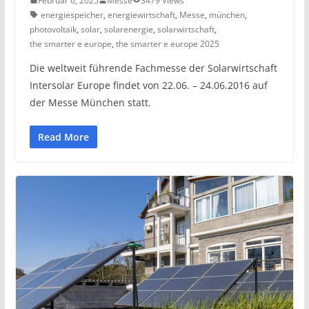
Februar 6, 2025
Messe
3479 Views
energiespeicher
,
energiewirtschaft
,
Messe
,
münchen
,
photovoltaik
,
solar
,
solarenergie
,
solarwirtschaft
,
the smarter e europe
,
the smarter e europe 2025
Die weltweit führende Fachmesse der Solarwirtschaft
Intersolar Europe findet von 22.06. – 24.06.2016 auf
der Messe München statt.
Read More