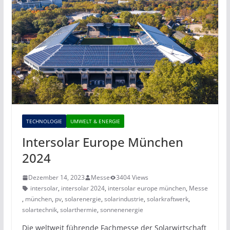
TECHNOLOGIE
UMWELT & ENERGIE
Intersolar Europe München
2024
Dezember 14, 2023
Messe
3404 Views
intersolar
,
intersolar 2024
,
intersolar europe münchen
,
Messe
,
münchen
,
pv
,
solarenergie
,
solarindustrie
,
solarkraftwerk
,
solartechnik
,
solarthermie
,
sonnenenergie
Die weltweit führende Fachmesse der Solarwirtschaft