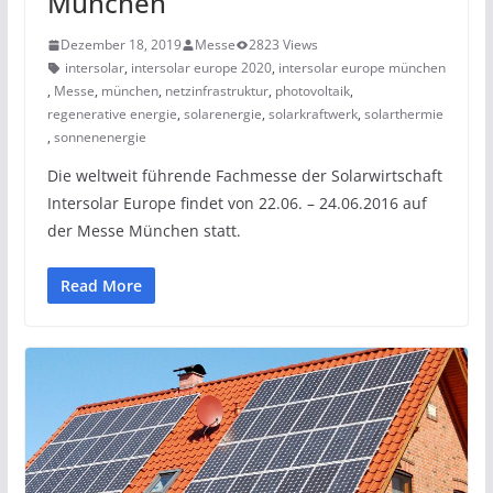
München
Dezember 18, 2019
Messe
2823 Views
intersolar
,
intersolar europe 2020
,
intersolar europe münchen
,
Messe
,
münchen
,
netzinfrastruktur
,
photovoltaik
,
regenerative energie
,
solarenergie
,
solarkraftwerk
,
solarthermie
,
sonnenenergie
Die weltweit führende Fachmesse der Solarwirtschaft
Intersolar Europe findet von 22.06. – 24.06.2016 auf
der Messe München statt.
Read More