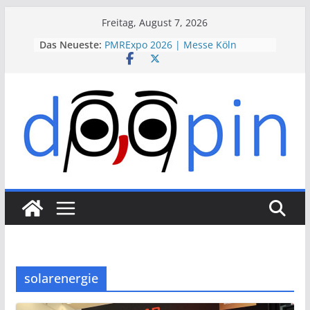
Skip
Freitag, August 7, 2026
to
Das Neueste:
PMRExpo 2026 | Messe Köln
content
VdS-BrandSchutzTage 2026 |
Messe Köln
therapie 2026 | Messe München
VALVE WORLD EXPO 2026 | Messe
Düsseldorf
ESSEN MOTOR SHOW 2026 | Messe
Essen
solarenergie