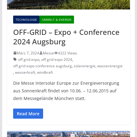
TECHNOLOGIE
UMWELT & ENERGIE
OFF-GRID – Expo + Conference
2024 Augsburg
März 7, 2024
Messe
4322 Views
off grid expo
,
off grid expo 2024
,
off grid expo conference augsburg
,
solarenergie
,
wasserenergie
,
wasserkraft
,
windkraft
Die Messe Intersolar Europe zur Energieversorgung
aus Sonnenkraft findet von 10.06. – 12.06.2015 auf
dem Messegelände München statt.
Read More