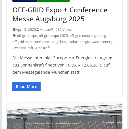
OFF-GRID Expo + Conference
Messe Augsburg 2025
April 3, 2025
Messe
4580 Views
off grid expo
,
off grid expo 2025
,
off grid expo augsburg
,
off grid expo conference augsburg
,
solarenergie
,
wasserenergie
,
wasserkraft
,
windkraft
Die Messe Intersolar Europe zur Energieversorgung
aus Sonnenkraft findet von 10.06. – 12.06.2015 auf
dem Messegelände München statt.
Read More