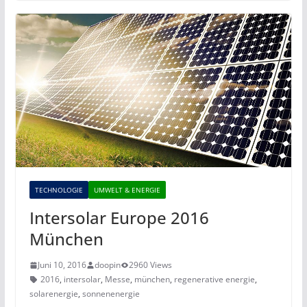
TECHNOLOGIE
UMWELT & ENERGIE
Intersolar Europe 2016
München
Juni 10, 2016
doopin
2960 Views
2016
,
intersolar
,
Messe
,
münchen
,
regenerative energie
,
solarenergie
,
sonnenenergie