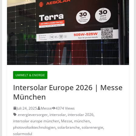
UMWELT & ENERGIE
Intersolar Europe 2026 | Messe
München
Juli 24, 2025
Messe
4374 Views
energieversorger
,
intersolar
,
intersolar 2026
,
intersolar europe münchen
,
Messe
,
münchen
,
photovoltaiktechnologien
,
solarbranche
,
solarenergie
,
solarmodul