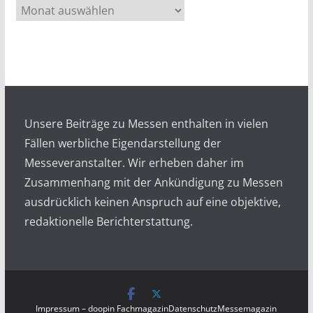
A
r
c
h
i
v
Unsere Beiträge zu Messen enthalten in vielen
Fällen werbliche Eigendarstellung der
Messeveranstalter. Wir erheben daher im
Zusammenhang mit der Ankündigung zu Messen
ausdrücklich keinen Anspruch auf eine objektive,
redaktionelle Berichterstattung.
Impressum – doopin Fachmagazin
Datenschutz
Messemagazin