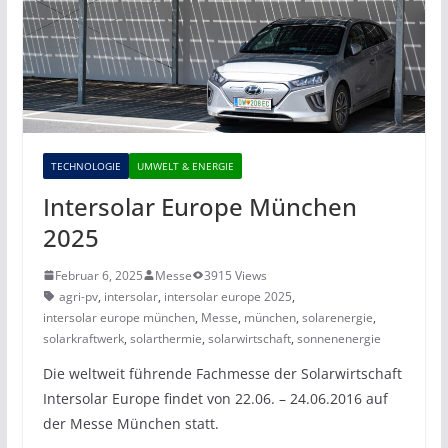
TECHNOLOGIE
UMWELT & ENERGIE
Intersolar Europe München
2025
Februar 6, 2025
Messe
3915 Views
agri-pv
,
intersolar
,
intersolar europe 2025
,
intersolar europe münchen
,
Messe
,
münchen
,
solarenergie
,
solarkraftwerk
,
solarthermie
,
solarwirtschaft
,
sonnenenergie
Die weltweit führende Fachmesse der Solarwirtschaft
Intersolar Europe findet von 22.06. – 24.06.2016 auf
der Messe München statt.