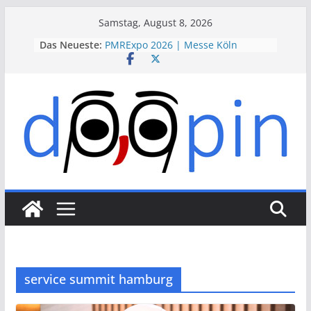
Skip
Samstag, August 8, 2026
to
Das Neueste:
PMRExpo 2026 | Messe Köln
content
VdS-BrandSchutzTage 2026 |
Messe Köln
therapie 2026 | Messe München
VALVE WORLD EXPO 2026 | Messe
Düsseldorf
ESSEN MOTOR SHOW 2026 | Messe
Essen
service summit hamburg