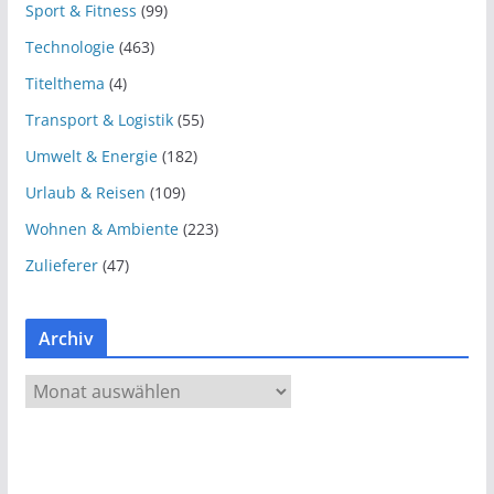
Sport & Fitness
(99)
Technologie
(463)
Titelthema
(4)
Transport & Logistik
(55)
Umwelt & Energie
(182)
Urlaub & Reisen
(109)
Wohnen & Ambiente
(223)
Zulieferer
(47)
Archiv
A
r
c
h