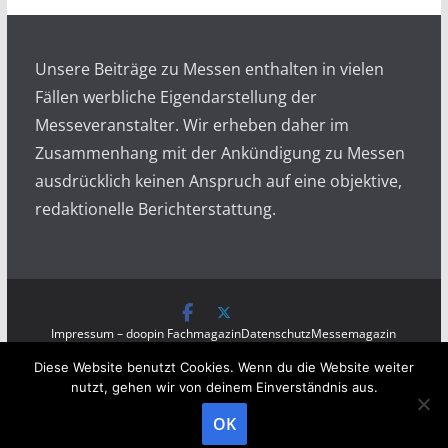
i
v
Unsere Beiträge zu Messen enthalten in vielen
Fällen werbliche Eigendarstellung der
Messeveranstalter. Wir erheben daher im
Zusammenhang mit der Ankündigung zu Messen
ausdrücklich keinen Anspruch auf eine objektive,
redaktionelle Berichterstattung.
Impressum – doopin Fachmagazin
Datenschutz
Messemagazin
Messezeitung
Diese Website benutzt Cookies. Wenn du die Website weiter
Copyright © 2026
Messen auf doopin.de
. All rights
nutzt, gehen wir von deinem Einverständnis aus.
reserved.
OK