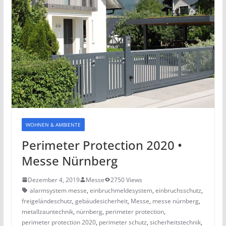
WOHNEN & AMBIENTE
Perimeter Protection 2020 •
Messe Nürnberg
Dezember 4, 2019
Messe
2750 Views
alarmsystem messe
,
einbruchmeldesystem
,
einbruchsschutz
,
freigeländeschutz
,
gebäudesicherheit
,
Messe
,
messe nürnberg
,
metallzauntechnik
,
nürnberg
,
perimeter protection
,
perimeter protection 2020
,
perimeter schutz
,
sicherheitstechnik
,