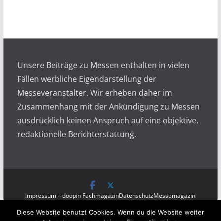
c
h
i
v
Unsere Beiträge zu Messen enthalten in vielen
Fällen werbliche Eigendarstellung der
Messeveranstalter. Wir erheben daher im
Zusammenhang mit der Ankündigung zu Messen
ausdrücklich keinen Anspruch auf eine objektive,
redaktionelle Berichterstattung.
Impressum – doopin Fachmagazin
Datenschutz
Messemagazin
Messezeitung
Diese Website benutzt Cookies. Wenn du die Website weiter
Copyright © 2026
Messen auf doopin.de
. All rights