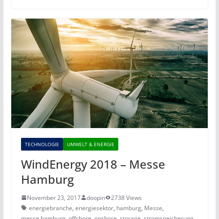
TECHNOLOGIE
UMWELT & ENERGIE
WindEnergy 2018 – Messe
Hamburg
November 23, 2017
doopin
2738 Views
energiebranche
,
energiesektor
,
hamburg
,
Messe
,
messe hamburg
,
offshore
,
onshore
,
storage
,
stromspeicherung
,