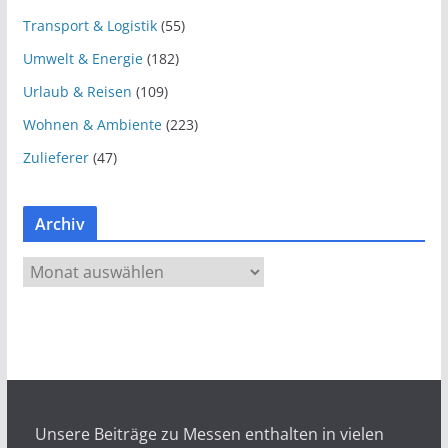
Transport & Logistik
(55)
Umwelt & Energie
(182)
Urlaub & Reisen
(109)
Wohnen & Ambiente
(223)
Zulieferer
(47)
Archiv
A
r
c
h
i
v
Unsere Beiträge zu Messen enthalten in vielen