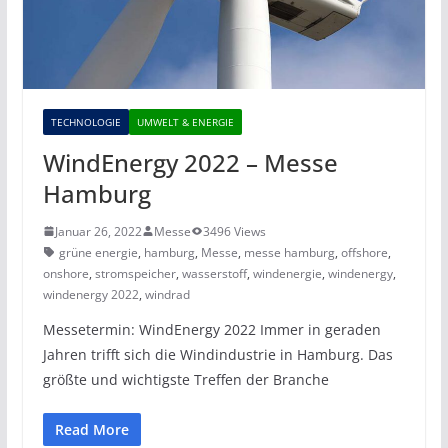
TECHNOLOGIE
UMWELT & ENERGIE
WindEnergy 2022 – Messe
Hamburg
Januar 26, 2022
Messe
3496 Views
grüne energie
,
hamburg
,
Messe
,
messe hamburg
,
offshore
,
onshore
,
stromspeicher
,
wasserstoff
,
windenergie
,
windenergy
,
windenergy 2022
,
windrad
Messetermin: WindEnergy 2022 Immer in geraden
Jahren trifft sich die Windindustrie in Hamburg. Das
größte und wichtigste Treffen der Branche
Read More