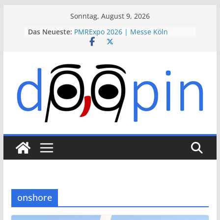
Skip
Sonntag, August 9, 2026
to
Das Neueste:
PMRExpo 2026 | Messe Köln
content
VdS-BrandSchutzTage 2026 |
Messe Köln
therapie 2026 | Messe München
VALVE WORLD EXPO 2026 | Messe
Düsseldorf
ESSEN MOTOR SHOW 2026 | Messe
Essen
onshore