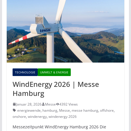
TECHNOLOGIE
UMWELT & ENERGIE
WindEnergy 2026 | Messe
Hamburg
Januar 28, 2026
Messe
4392 Views
energiewende
,
hamburg
,
Messe
,
messe hamburg
,
offshore
,
onshore
,
windenergy
,
windenergy 2026
Messezeitpunkt WindEnergy Hamburg 2026 Die