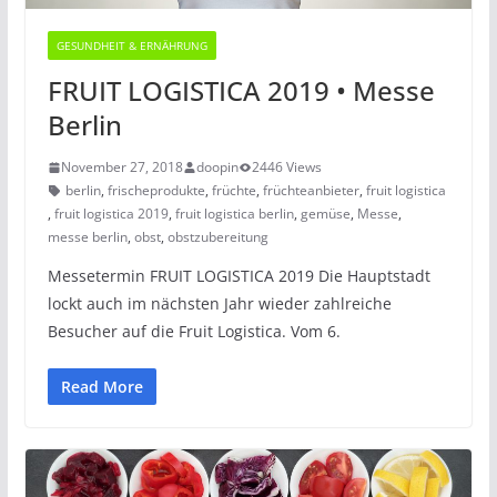
GESUNDHEIT & ERNÄHRUNG
FRUIT LOGISTICA 2019 • Messe
Berlin
November 27, 2018
doopin
2446 Views
berlin
,
frischeprodukte
,
früchte
,
früchteanbieter
,
fruit logistica
,
fruit logistica 2019
,
fruit logistica berlin
,
gemüse
,
Messe
,
messe berlin
,
obst
,
obstzubereitung
Messetermin FRUIT LOGISTICA 2019 Die Hauptstadt
lockt auch im nächsten Jahr wieder zahlreiche
Besucher auf die Fruit Logistica. Vom 6.
Read More