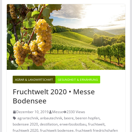
AGRAR & LANDWIRTSCHAFT
GESUNDHEIT & ERNÄHRUNG
Fruchtwelt 2020 • Messe
Bodensee
Dezember 10, 2019
Messe
2330 Views
agrartechnik
,
anbautechnik
,
beere
,
beeren hopfen
,
bodensee 2020
,
destillation
,
erwerbsobstbau
,
fruchtwelt
,
fruchtwelt 2020
,
fruchtwelt bodensee
,
fruchtwelt friedrichshafen