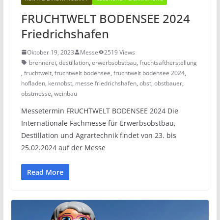
FRUCHTWELT BODENSEE 2024
Friedrichshafen
Oktober 19, 2023
Messe
2519 Views
brennerei
,
destillation
,
erwerbsobstbau
,
fruchtsaftherstellung
,
fruchtwelt
,
fruchtwelt bodensee
,
fruchtwelt bodensee 2024
,
hofladen
,
kernobst
,
messe friedrichshafen
,
obst
,
obstbauer
,
obstmesse
,
weinbau
Messetermin FRUCHTWELT BODENSEE 2024 Die
Internationale Fachmesse für Erwerbsobstbau,
Destillation und Agrartechnik findet von 23. bis
25.02.2024 auf der Messe
Read More