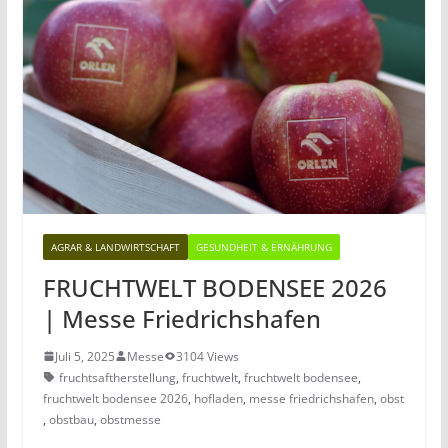
AGRAR & LANDWIRTSCHAFT
GESUNDHEIT & ERNÄHRUNG
FRUCHTWELT BODENSEE 2026
| Messe Friedrichshafen
Juli 5, 2025
Messe
3104 Views
fruchtsaftherstellung
,
fruchtwelt
,
fruchtwelt bodensee
,
fruchtwelt bodensee 2026
,
hofladen
,
messe friedrichshafen
,
obst
,
obstbau
,
obstmesse