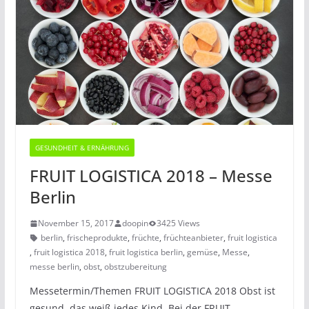
GESUNDHEIT & ERNÄHRUNG
FRUIT LOGISTICA 2018 – Messe
Berlin
November 15, 2017
doopin
3425 Views
berlin
,
frischeprodukte
,
früchte
,
früchteanbieter
,
fruit logistica
,
fruit logistica 2018
,
fruit logistica berlin
,
gemüse
,
Messe
,
messe berlin
,
obst
,
obstzubereitung
Messetermin/Themen FRUIT LOGISTICA 2018 Obst ist
gesund, das weiß jedes Kind. Bei der FRUIT