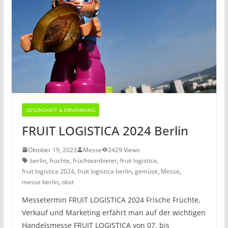
GESUNDHEIT & ERNÄHRUNG
FRUIT LOGISTICA 2024 Berlin
Oktober 19, 2023
Messe
2429 Views
berlin
,
früchte
,
früchteanbieter
,
fruit logistica
,
fruit logistica 2024
,
fruit logistica berlin
,
gemüse
,
Messe
,
messe berlin
,
obst
Messetermin FRUIT LOGISTICA 2024 Frische Früchte,
Verkauf und Marketing erfährt man auf der wichtigen
Handelsmesse FRUIT LOGISTICA von 07. bis