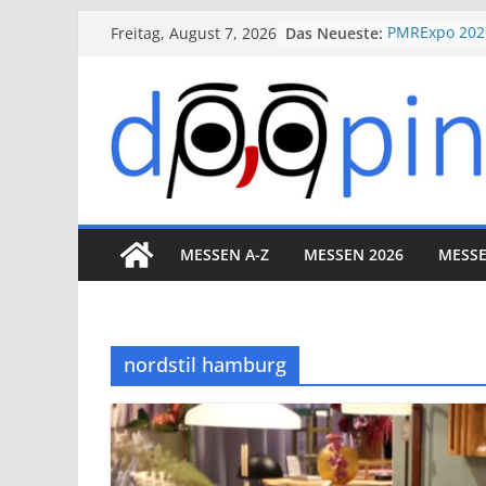
Skip
Das Neueste:
PMRExpo 202
Freitag, August 7, 2026
to
VdS-BrandSch
Messe Köln
content
therapie 20
VALVE WORLD
Düsseldorf
ESSEN MOTO
Essen
MESSEN A-Z
MESSEN 2026
MESSE
nordstil hamburg