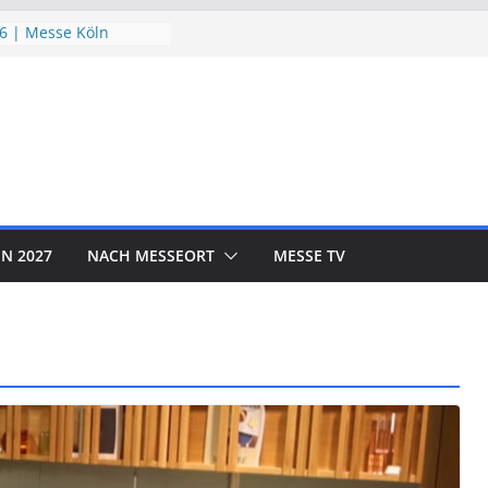
6 | Messe Köln
utzTage 2026 |
26 | Messe München
 EXPO 2026 | Messe
R SHOW 2026 | Messe
N 2027
NACH MESSEORT
MESSE TV