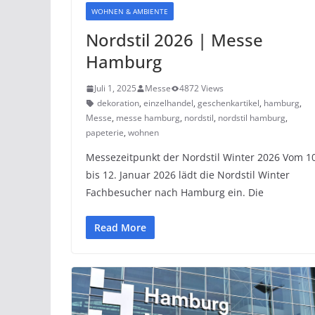
WOHNEN & AMBIENTE
Nordstil 2026 | Messe
Hamburg
Juli 1, 2025
Messe
4872 Views
dekoration
,
einzelhandel
,
geschenkartikel
,
hamburg
,
Messe
,
messe hamburg
,
nordstil
,
nordstil hamburg
,
papeterie
,
wohnen
Messezeitpunkt der Nordstil Winter 2026 Vom 10
bis 12. Januar 2026 lädt die Nordstil Winter
Fachbesucher nach Hamburg ein. Die
Read More