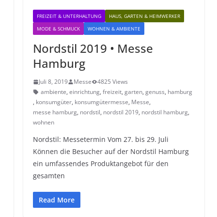
FREIZEIT & UNTERHALTUNG
HAUS, GARTEN & HEIMWERKER
MODE & SCHMUCK
WOHNEN & AMBIENTE
Nordstil 2019 • Messe
Hamburg
Juli 8, 2019
Messe
4825 Views
ambiente
,
einrichtung
,
freizeit
,
garten
,
genuss
,
hamburg
,
konsumgüter
,
konsumgütermesse
,
Messe
,
messe hamburg
,
nordstil
,
nordstil 2019
,
nordstil hamburg
,
wohnen
Nordstil: Messetermin Vom 27. bis 29. Juli
Können die Besucher auf der Nordstil Hamburg
ein umfassendes Produktangebot für den
gesamten
Read More