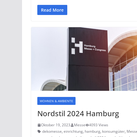
Read More
WOHNEN & AMBIENTE
Nordstil 2024 Hamburg
Oktober 19, 2023
Messe
4093 Views
dekomesse
,
einrichtung
,
hamburg
,
konsumgüter
,
Mess