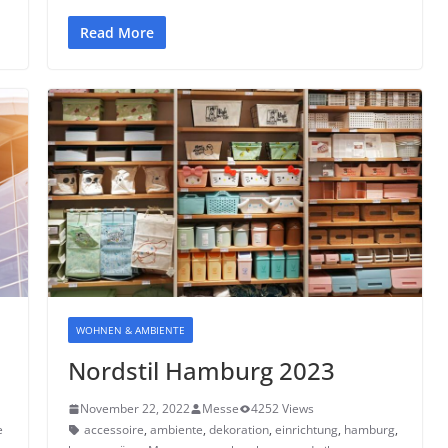
Read More
WOHNEN & AMBIENTE
Nordstil Hamburg 2023
November 22, 2022
Messe
4252 Views
e
accessoire
,
ambiente
,
dekoration
,
einrichtung
,
hamburg
,