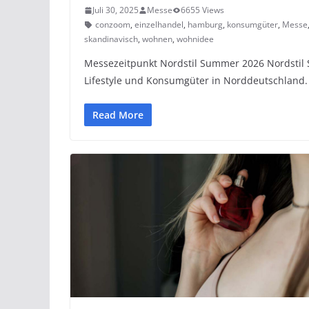
Juli 30, 2025
Messe
6655 Views
conzoom
,
einzelhandel
,
hamburg
,
konsumgüter
,
Messe
skandinavisch
,
wohnen
,
wohnidee
Messezeitpunkt Nordstil Summer 2026 Nordsti
Lifestyle und Konsumgüter in Norddeutschland.
Read More