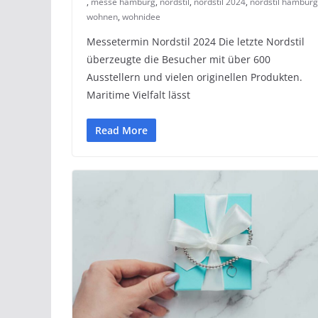
,
messe hamburg
,
nordstil
,
nordstil 2024
,
nordstil hamburg
wohnen
,
wohnidee
Messetermin Nordstil 2024 Die letzte Nordstil
überzeugte die Besucher mit über 600
Ausstellern und vielen originellen Produkten.
Maritime Vielfalt lässt
Read More