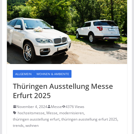
ALLGEMEIN
WOHNEN & AMBIENTE
Thüringen Ausstellung Messe
Erfurt 2025
November 4, 2024
Messe
4376 Views
hochzeitsmesse
,
Messe
,
modernisieren
,
thüringen ausstellung erfurt
,
thüringen ausstellung erfurt 2025
,
trends
,
wohnen