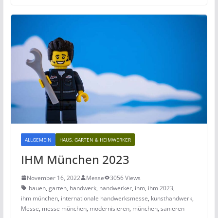
ALLGEMEIN
HAUS, GARTEN & HEIMWERKER
IHM München 2023
November 16, 2022
Messe
3056 Views
bauen
,
garten
,
handwerk
,
handwerker
,
ihm
,
ihm 2023
,
ihm münchen
,
internationale handwerksmesse
,
kunsthandwerk
,
Messe
,
messe münchen
,
modernisieren
,
münchen
,
sanieren