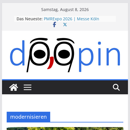
Skip
Samstag, August 8, 2026
to
Das Neueste:
PMRExpo 2026 | Messe Köln
content
VdS-BrandSchutzTage 2026 |
Messe Köln
therapie 2026 | Messe München
VALVE WORLD EXPO 2026 | Messe
Düsseldorf
ESSEN MOTOR SHOW 2026 | Messe
Essen
modernisieren