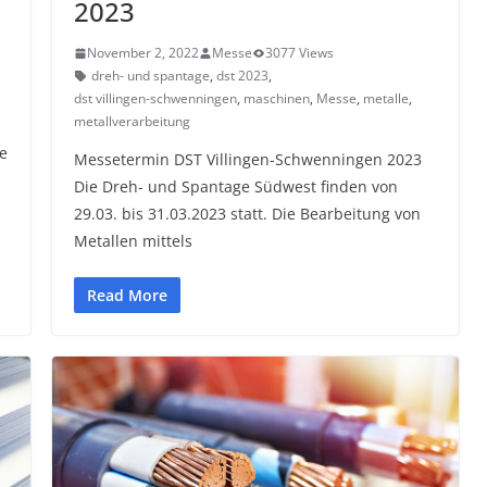
2023
November 2, 2022
Messe
3077 Views
dreh- und spantage
,
dst 2023
,
dst villingen-schwenningen
,
maschinen
,
Messe
,
metalle
,
metallverarbeitung
e
Messetermin DST Villingen-Schwenningen 2023
Die Dreh- und Spantage Südwest finden von
29.03. bis 31.03.2023 statt. Die Bearbeitung von
Metallen mittels
Read More