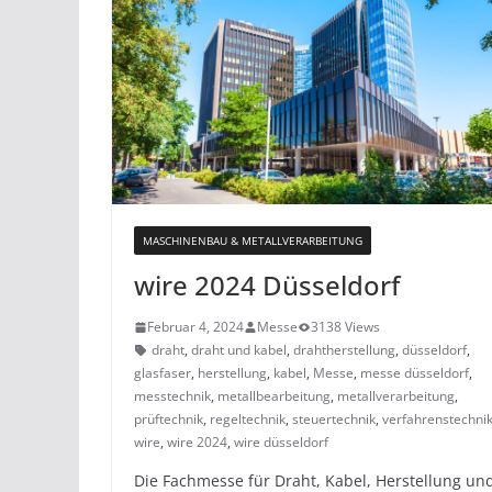
MASCHINENBAU & METALLVERARBEITUNG
wire 2024 Düsseldorf
Februar 4, 2024
Messe
3138 Views
draht
,
draht und kabel
,
drahtherstellung
,
düsseldorf
,
glasfaser
,
herstellung
,
kabel
,
Messe
,
messe düsseldorf
,
messtechnik
,
metallbearbeitung
,
metallverarbeitung
,
prüftechnik
,
regeltechnik
,
steuertechnik
,
verfahrenstechni
wire
,
wire 2024
,
wire düsseldorf
Die Fachmesse für Draht, Kabel, Herstellung un