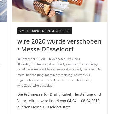
MASCHINENBAU & METALLVERARBEITUNG
wire 2020 wurde verschoben
• Messe Düsseldorf
Dezember 11, 2019
Messe
4039 Views
,
draht
,
drahtmesse
,
düsseldorf
,
glasfaser
,
herstellung
,
kabel
,
kabelmesse
,
Messe
,
messe düsseldorf
,
messtechnik
,
metallbearbeitung
,
metallverarbeitung
,
prüftechnik
,
regeltechnik
,
steuertechnik
,
verfahrenstechnik
,
wire
,
wire 2020
,
wire düsseldorf
Die Fachmesse für Draht, Kabel, Herstellung und
Verarbeitung wire findet von 04.04. – 08.04.2016
auf der Messe Düsseldorf statt.