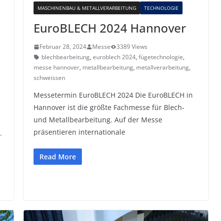
MASCHINENBAU & METALLVERARBEITUNG
TECHNOLOGIE
EuroBLECH 2024 Hannover
Februar 28, 2024
Messe
3389 Views
blechbearbeitung
,
euroblech 2024
,
fügetechnologie
,
messe hannover
,
metallbearbeitung
,
metallverarbeitung
,
schweissen
Messetermin EuroBLECH 2024 Die EuroBLECH in
Hannover ist die größte Fachmesse für Blech-
und Metallbearbeitung. Auf der Messe
präsentieren internationale
.
Read More