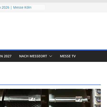
 2026 | Messe Köln
ndSchutzTage 2026 |
öln
e 2026 | Messe München
ORLD EXPO 2026 | Messe
rf
OTOR SHOW 2026 | Messe
N 2027
NACH MESSEORT
MESSE TV