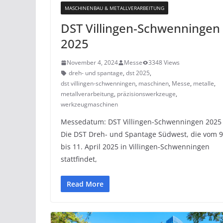
MASCHINENBAU & METALLVERARBEITUNG
DST Villingen-Schwenningen
2025
November 4, 2024
Messe
3348 Views
dreh- und spantage
,
dst 2025
,
dst villingen-schwenningen
,
maschinen
,
Messe
,
metalle
,
metallverarbeitung
,
präzisionswerkzeuge
,
werkzeugmaschinen
Messedatum: DST Villingen-Schwenningen 2025
Die DST Dreh- und Spantage Südwest, die vom 9
bis 11. April 2025 in Villingen-Schwenningen
stattfindet,
Read More