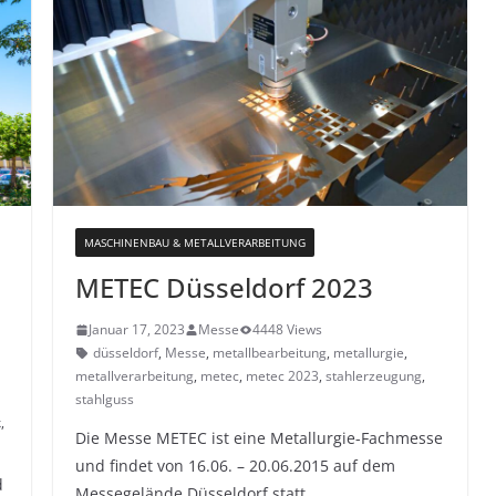
MASCHINENBAU & METALLVERARBEITUNG
METEC Düsseldorf 2023
Januar 17, 2023
Messe
4448 Views
düsseldorf
,
Messe
,
metallbearbeitung
,
metallurgie
,
metallverarbeitung
,
metec
,
metec 2023
,
stahlerzeugung
,
stahlguss
k
,
Die Messe METEC ist eine Metallurgie-Fachmesse
und findet von 16.06. – 20.06.2015 auf dem
d
Messegelände Düsseldorf statt.