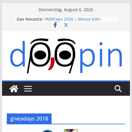
Skip
Donnerstag, August 6, 2026
to
Das Neueste:
PMRExpo 2026 | Messe Köln
content
VdS-BrandSchutzTage 2026 |
Messe Köln
therapie 2026 | Messe München
VALVE WORLD EXPO 2026 | Messe
Düsseldorf
ESSEN MOTOR SHOW 2026 | Messe
Essen
giveadays 2018