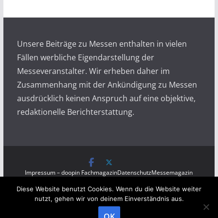
i
v
Unsere Beiträge zu Messen enthalten in vielen
Fällen werbliche Eigendarstellung der
Messeveranstalter. Wir erheben daher im
Zusammenhang mit der Ankündigung zu Messen
ausdrücklich keinen Anspruch auf eine objektive,
redaktionelle Berichterstattung.
Impressum – doopin Fachmagazin
Datenschutz
Messemagazin
Messezeitung
Diese Website benutzt Cookies. Wenn du die Website weiter
Copyright © 2026
Messen auf doopin.de
. All rights
nutzt, gehen wir von deinem Einverständnis aus.
reserved.
OK