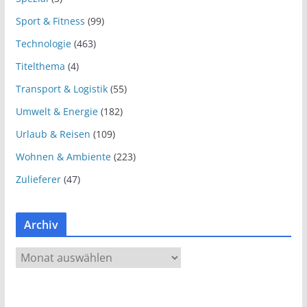
Sport & Fitness
(99)
Technologie
(463)
Titelthema
(4)
Transport & Logistik
(55)
Umwelt & Energie
(182)
Urlaub & Reisen
(109)
Wohnen & Ambiente
(223)
Zulieferer
(47)
Archiv
A
r
c
h