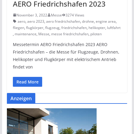
AERO Friedrichshafen 2023
November 3, 2022
Messe
3274 Views
aero
,
aero 2023
,
aero friedrichshafen
,
drohne
,
engine area
,
fliegen
,
flugkörper
,
flugzeug
,
friedrichshafen
,
helikopter
,
luftfahrt
,
maintenance
,
Messe
,
messe friedrichshafen
,
piloten
Messetermin AERO Friedrichshafen 2023 AERO
Friedrichshafen – die Messe für Flugzeuge, Drohnen,
Helikopter und Flugkörper mit elektrischem Antrieb
findet von
Read More
Anzeigen