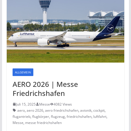
ALLGEMEIN
AERO 2026 | Messe
Friedrichshafen
Juli 15, 2025
Messe
4082 Views
aero
,
aero 2026
,
aero friedrichshafen
,
avionik
,
cockpit
,
flugantrieb
,
flugkörper
,
flugzeug
,
friedrichshafen
,
luftfahrt
,
Messe
,
messe friedrichshafen