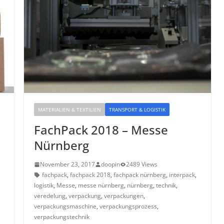
MATERIALIEN & TEXTILIEN
TRANSPORT & LOGISTIK
FachPack 2018 – Messe
Nürnberg
November 23, 2017
doopin
2489 Views
,
fachpack
,
fachpack 2018
,
fachpack nürnberg
,
interpack
,
logistik
,
Messe
,
messe nürnberg
,
nürnberg
,
technik
,
veredelung
,
verpackung
,
verpackungen
,
verpackungsmaschine
,
verpackungsprozess
,
verpackungstechnik