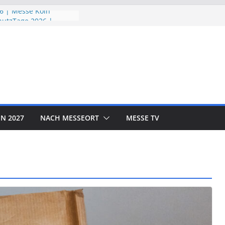
6 | Messe Köln
utzTage 2026 |
26 | Messe München
 EXPO 2026 | Messe
R SHOW 2026 | Messe
N 2027
NACH MESSEORT
MESSE TV