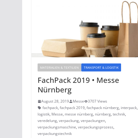
MATERIALIEN & TEXTILIEN
TRANSPORT & LOGISTIK
FachPack 2019 • Messe
Nürnberg
August 28, 2019
Messe
3707 Views
fachpack
,
fachpack 2019
,
fachpack nürnberg
,
interpack
logistik
,
Messe
,
messe nürnberg
,
nürnberg
,
technik
,
veredelung
,
verpackung
,
verpackungen
,
verpackungsmaschine
,
verpackungsprozess
,
verpackungstechnik