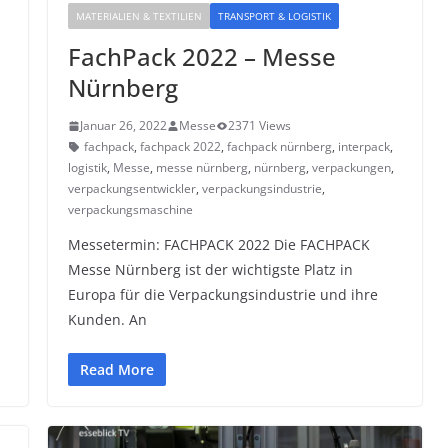
MATERIALIEN & TEXTILIEN
TRANSPORT & LOGISTIK
FachPack 2022 – Messe
Nürnberg
,
Januar 26, 2022
Messe
2371 Views
,
fachpack
,
fachpack 2022
,
fachpack nürnberg
,
interpack
,
logistik
,
Messe
,
messe nürnberg
,
nürnberg
,
verpackungen
,
verpackungsentwickler
,
verpackungsindustrie
,
verpackungsmaschine
Messetermin: FACHPACK 2022 Die FACHPACK
Messe Nürnberg ist der wichtigste Platz in
Europa für die Verpackungsindustrie und ihre
Kunden. An
Read More