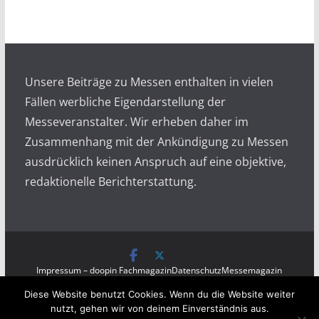
h
i
v
Unsere Beiträge zu Messen enthalten in vielen
Fällen werbliche Eigendarstellung der
Messeveranstalter. Wir erheben daher im
Zusammenhang mit der Ankündigung zu Messen
ausdrücklich keinen Anspruch auf eine objektive,
redaktionelle Berichterstattung.
Impressum – doopin Fachmagazin
Datenschutz
Messemagazin
Messezeitung
Diese Website benutzt Cookies. Wenn du die Website weiter
Copyright © 2026
Messen auf doopin.de
. All rights
nutzt, gehen wir von deinem Einverständnis aus.