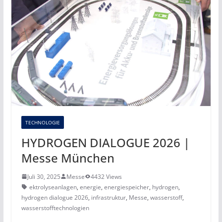
TECHNOLOGIE
HYDROGEN DIALOGUE 2026 |
Messe München
Juli 30, 2025
Messe
4432 Views
ektrolyseanlagen
,
energie
,
energiespeicher
,
hydrogen
,
hydrogen dialogue 2026
,
infrastruktur
,
Messe
,
wasserstoff
,
wasserstofftechnologien