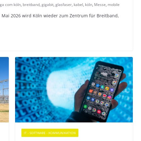
ga com köln
,
breitband
,
gigabit
,
glasfaser
,
kabel
,
köln
,
Messe
,
mobile
 Mai 2026 wird Köln wieder zum Zentrum für Breitband,
IT - SOFTWARE - KOMMUNIKATION