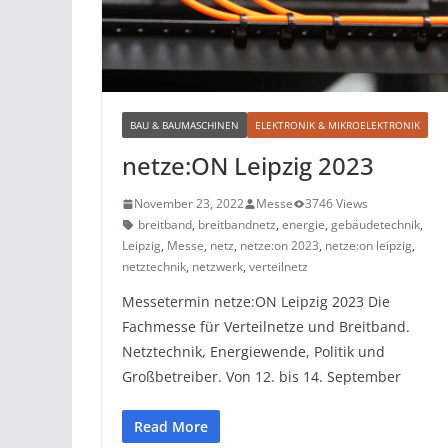
BAU & BAUMASCHINEN
ELEKTRONIK & MIKROELEKTRONIK
netze:ON Leipzig 2023
November 23, 2022
Messe
3746 Views
breitband
,
breitbandnetz
,
energie
,
gebäudetechnik
,
Leipzig
,
Messe
,
netz
,
netze:on 2023
,
netze:on leipzig
,
netztechnik
,
netzwerk
,
verteilnetz
Messetermin netze:ON Leipzig 2023 Die
Fachmesse für Verteilnetze und Breitband.
Netztechnik, Energiewende, Politik und
Großbetreiber. Von 12. bis 14. September
Read More