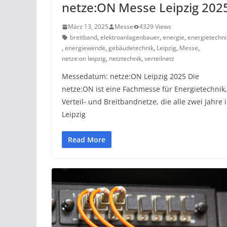
netze:ON Messe Leipzig 202
März 13, 2025
Messe
4329 Views
breitband
,
elektroanlagenbauer
,
energie
,
energietechni
,
energiewende
,
gebäudetechnik
,
Leipzig
,
Messe
,
netze:on leipzig
,
netztechnik
,
verteilnetz
Messedatum: netze:ON Leipzig 2025 Die
netze:ON ist eine Fachmesse für Energietechnik,
Verteil- und Breitbandnetze, die alle zwei Jahre 
Leipzig
Read More