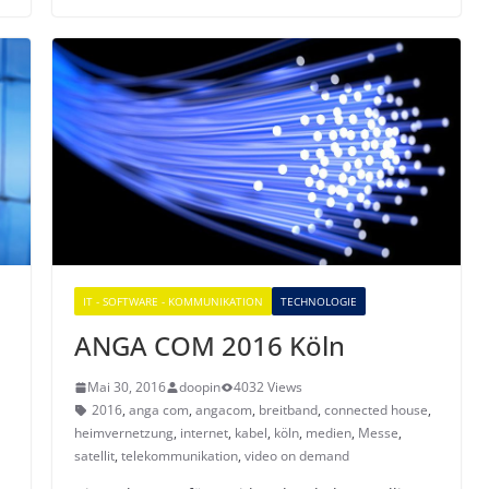
IT - SOFTWARE - KOMMUNIKATION
TECHNOLOGIE
ANGA COM 2016 Köln
Mai 30, 2016
doopin
4032 Views
2016
,
anga com
,
angacom
,
breitband
,
connected house
,
heimvernetzung
,
internet
,
kabel
,
köln
,
medien
,
Messe
,
satellit
,
telekommunikation
,
video on demand