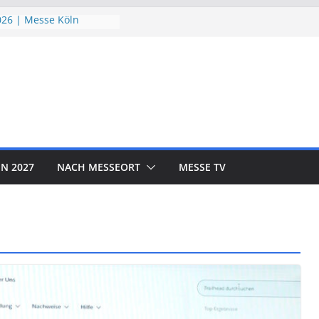
26 | Messe Köln
chutzTage 2026 |
026 | Messe München
D EXPO 2026 | Messe
OR SHOW 2026 | Messe
N 2027
NACH MESSEORT
MESSE TV