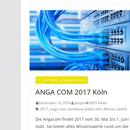
IT - SOFTWARE - KOMMUNIKATION
ANGA COM 2017 Köln
Dezember 14, 2016
doopin
3093 Views
2017
,
anga com
,
breitband
,
kabel
,
köln
,
Messe
,
satellit
Die Angacom findet 2017 vom 30. Mai bis 1. Juni
statt. Sie bietet alles Wissenswerte rund um die