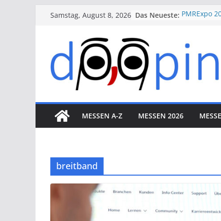
Skip
Das Neueste:
PMRExpo 20
Samstag, August 8, 2026
to
VdS-BrandS
Messe Köln
content
therapie 2
VALVE WORL
Düsseldorf
ESSEN MOT
Essen
MESSEN A-Z
MESSEN 2026
MESSE
breitband