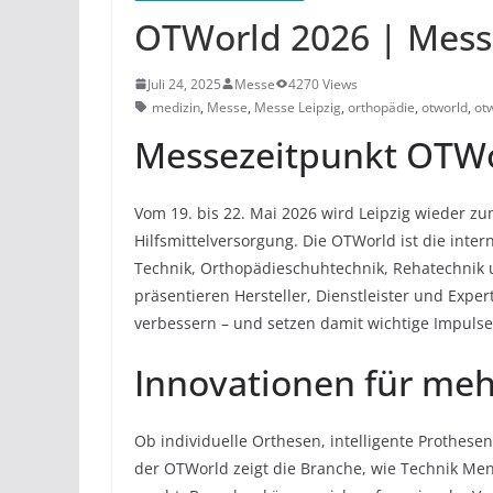
OTWorld 2026 | Mess
Juli 24, 2025
Messe
4270 Views
medizin
,
Messe
,
Messe Leipzig
,
orthopädie
,
otworld
,
ot
Messezeitpunkt OTWo
Vom 19. bis 22. Mai 2026 wird Leipzig wieder z
Hilfsmittelversorgung. Die OTWorld ist die inte
Technik, Orthopädieschuhtechnik, Rehatechnik 
präsentieren Hersteller, Dienstleister und Expe
verbessern – und setzen damit wichtige Impulse
Innovationen für meh
Ob individuelle Orthesen, intelligente Prothese
der OTWorld zeigt die Branche, wie Technik M