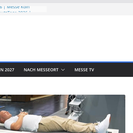
6 | Messe Köln
utzTage 2026 |
26 | Messe München
 EXPO 2026 | Messe
R SHOW 2026 | Messe
N 2027
NACH MESSEORT
MESSE TV