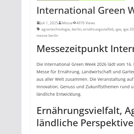
International Green 
Juli 1, 2025
Messe
4976 Views
agrartechnologie
,
berlin
,
ernährungsvielfalt
,
igw
,
igw 2
messe berlin
Messezeitpunkt Inter
Die International Green Week 2026 lädt vom 16. 
Messe für Ernährung, Landwirtschaft und Garte
aus aller Welt zusammen. Die Veranstaltung au
Innovation, Genuss und Zukunftsthemen rund u
ländliche Entwicklung.
Ernährungsvielfalt, 
ländliche Perspektiv