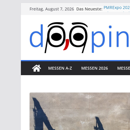
Skip
Das Neueste:
PMRExpo 202
Freitag, August 7, 2026
to
VdS-BrandSch
Messe Köln
content
therapie 20
VALVE WORLD
Düsseldorf
ESSEN MOTO
Essen
MESSEN A-Z
MESSEN 2026
MESSE