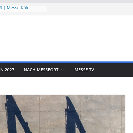
6 | Messe Köln
utzTage 2026 |
26 | Messe München
 EXPO 2026 | Messe
R SHOW 2026 | Messe
N 2027
NACH MESSEORT
MESSE TV