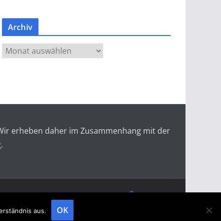
Archiv
A
r
c
h
i
v
r. Wir erheben daher im Zusammenhang mit der
.
doopin Fachmagazin
Datenschutz
Messemagazin
Messezeitung
OK
erständnis aus.