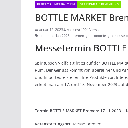
FREIZEIT & UNTERHALTUNG
GESUNDHEIT & ERNÄHRUNG
BOTTLE MARKET Bre
Januar 12, 2023
Messe
4094 Views
bottle market 2023
,
bremen
,
gastronomie
,
gin
,
messe 
Messetermin BOTTLE
Spirituosen Vielfalt gibt es auf der BOTTLE MA
Rum. Der Genuss kommt von überallher und wird 
und Importeure stellen ihre Produkte vor. Inter
erlebt man am 17. und 18. November 2023 auf 
Termin BOTTLE MARKET Bremen:
17.11.2023 – 1
Veranstaltungsort:
Messe Bremen