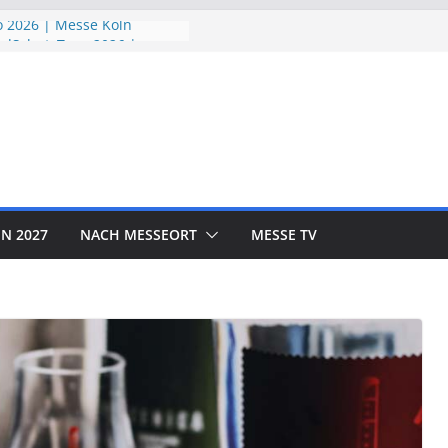
 2026 | Messe Köln
ndSchutzTage 2026 |
öln
e 2026 | Messe München
ORLD EXPO 2026 | Messe
rf
OTOR SHOW 2026 | Messe
N 2027
NACH MESSEORT
MESSE TV