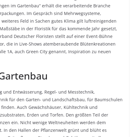
ngen im Gartenbau“ erhält die verarbeitende Branche
erpackungen. Im Gespräch sind Mehrwegsysteme,
n weiteres Feld in Sachen gutes Klima gilt luftreinigenden
aßstäbe in der Floristik für das kommende Jahr gesetzt,
verband Deutscher Floristen stellt auf einer Event-Bühne
k vor, die in Live-Shows atemberaubende Blütenkreationen
lle 1A, auch Green City genannt, Inspiration zu neuen
 Gartenbau
ng und Entwässerung, Regel- und Messtechnik,
hnik für den Garten- und Landschaftsbau, für Baumschulen
u finden. Auch Gewächshäuser, Kühltechnik und
zsubstraten, Erden und Torfen. Den größten Teil der
anzen ein. Nicht wenige Weltneuheiten werden dem
. In den Hallen der Pflanzenwelt grünt und blüht es