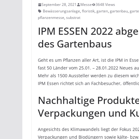
September 28, 2021
Messe
3648 Views
Bewässerungsanlage
,
floristik
,
garten
,
gartenbau
,
gart
pflanzenmesse
,
substrat
IPM ESSEN 2022 abges
des Gartenbaus
Geht es um Pflanzen aller Art, ist die IPM in E
fast 50 Länder vom 25.01. – 28.01.2022 Neues aus
Mehr als 1500 Aussteller werden zu diesem wich
IPM Essen richtet sich an Fachbesucher, öffentl
Nachhaltige Produkt
Verpackungen und Kun
Angesichts des Klimawandels liegt der Fokus 2
Verpackungen und Biodüngern sowie kälte- bzw.