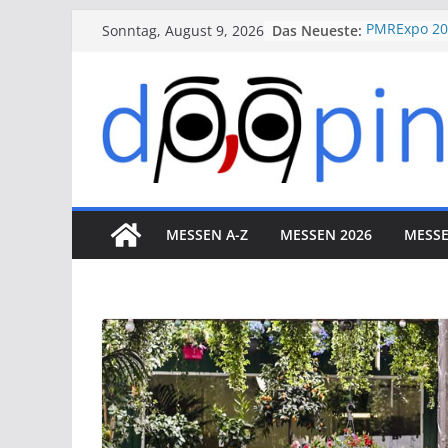
Skip
Das Neueste:
PMRExpo 20
Sonntag, August 9, 2026
to
VdS-BrandS
Messe Köln
content
therapie 2
VALVE WORL
Düsseldorf
ESSEN MOT
Essen
MESSEN A-Z
MESSEN 2026
MESSE