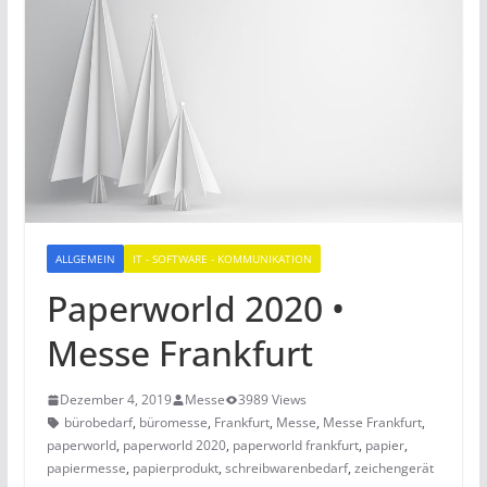
ALLGEMEIN
IT - SOFTWARE - KOMMUNIKATION
Paperworld 2020 •
Messe Frankfurt
Dezember 4, 2019
Messe
3989 Views
bürobedarf
,
büromesse
,
Frankfurt
,
Messe
,
Messe Frankfurt
,
paperworld
,
paperworld 2020
,
paperworld frankfurt
,
papier
,
papiermesse
,
papierprodukt
,
schreibwarenbedarf
,
zeichengerät