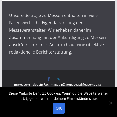
v
Unsere Beiträge zu Messen enthalten in vielen
Fällen werbliche Eigendarstellung der
Messeveranstalter. Wir erheben daher im
Zusammenhang mit der Ankündigung zu Messen
ausdrücklich keinen Anspruch auf eine objektive,
redaktionelle Berichterstattung.
Impressum – doopin Fachmagazin
Datenschutz
Messemagazin
Messezeitung
Diese Website benutzt Cookies. Wenn du die Website weiter
Copyright © 2026
Messen auf doopin.de
. All rights
nutzt, gehen wir von deinem Einverständnis aus.
reserved.
OK