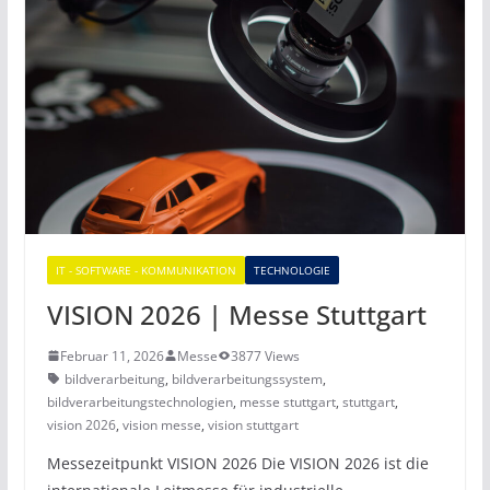
IT - SOFTWARE - KOMMUNIKATION
TECHNOLOGIE
VISION 2026 | Messe Stuttgart
Februar 11, 2026
Messe
3877 Views
bildverarbeitung
,
bildverarbeitungssystem
,
bildverarbeitungstechnologien
,
messe stuttgart
,
stuttgart
,
vision 2026
,
vision messe
,
vision stuttgart
Messezeitpunkt VISION 2026 Die VISION 2026 ist die