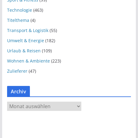
Technologie
(463)
Titelthema
(4)
Transport & Logistik
(55)
Umwelt & Energie
(182)
Urlaub & Reisen
(109)
Wohnen & Ambiente
(223)
Zulieferer
(47)
Archiv
A
r
c
h
i