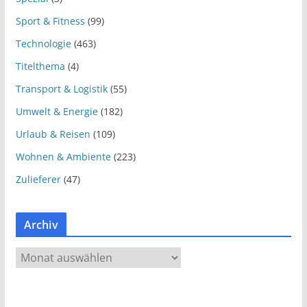
Sport & Fitness
(99)
Technologie
(463)
Titelthema
(4)
Transport & Logistik
(55)
Umwelt & Energie
(182)
Urlaub & Reisen
(109)
Wohnen & Ambiente
(223)
Zulieferer
(47)
Archiv
A
r
c
h