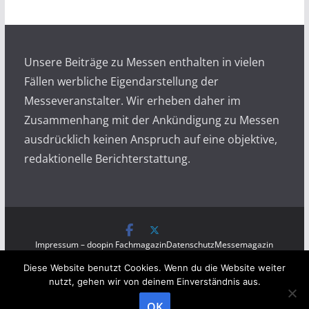
i
v
Unsere Beiträge zu Messen enthalten in vielen
Fällen werbliche Eigendarstellung der
Messeveranstalter. Wir erheben daher im
Zusammenhang mit der Ankündigung zu Messen
ausdrücklich keinen Anspruch auf eine objektive,
redaktionelle Berichterstattung.
Impressum – doopin Fachmagazin
Datenschutz
Messemagazin
Messezeitung
Diese Website benutzt Cookies. Wenn du die Website weiter
Copyright © 2026
Messen auf doopin.de
. All rights
nutzt, gehen wir von deinem Einverständnis aus.
reserved.
OK