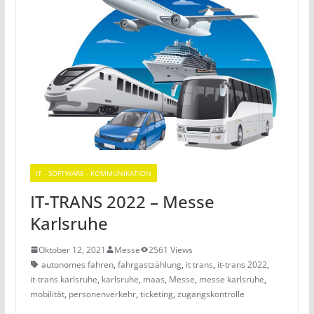
IT - SOFTWARE - KOMMUNIKATION
IT-TRANS 2022 – Messe
Karlsruhe
Oktober 12, 2021
Messe
2561 Views
autonomes fahren
,
fahrgastzählung
,
it trans
,
it-trans 2022
,
it-trans karlsruhe
,
karlsruhe
,
maas
,
Messe
,
messe karlsruhe
,
mobilität
,
personenverkehr
,
ticketing
,
zugangskontrolle