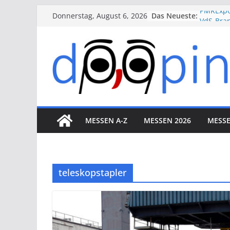
Skip
Das Neueste:
PMRExpo
Donnerstag, August 6, 2026
to
VdS-Bra
Messe K
content
therapi
VALVE W
Düsseldo
ESSEN M
Essen
MESSEN A-Z
MESSEN 2026
MESSE
teleskopstapler