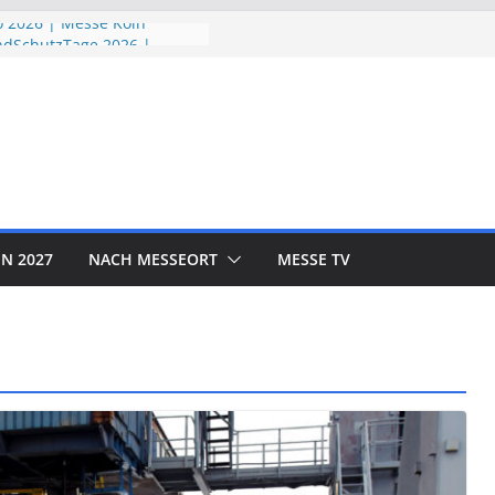
 2026 | Messe Köln
ndSchutzTage 2026 |
öln
e 2026 | Messe München
ORLD EXPO 2026 | Messe
rf
OTOR SHOW 2026 | Messe
N 2027
NACH MESSEORT
MESSE TV