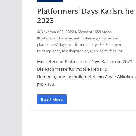
Platformers‘ Days Karlsruhe
2023
November 23, 2022
Messe
1685 Views
akkukran
,
hebetechnik
,
höhenzugangstechnik
,
platformers' days
,
platformers' days 2023
,
stapler
,
teleskoplader
,
teleskopstapler
,
z lab
,
zeiterfassung
Messetermin Platformers‘ Days Karlsruhe 2023
Die Fachmesse für mobile Hebe- &
Höhenzugangstechnik bietet von A wie Akkukran
bis Z LAB
Read More