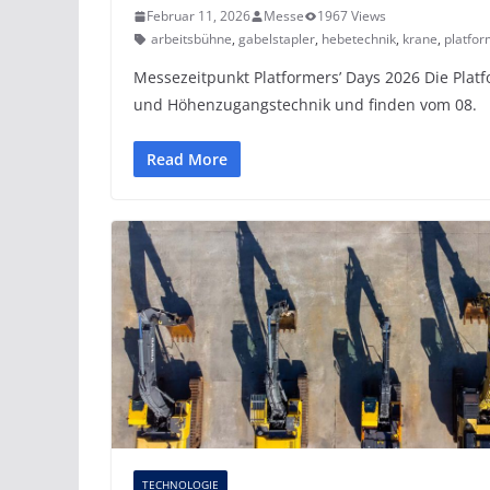
Februar 11, 2026
Messe
1967 Views
arbeitsbühne
,
gabelstapler
,
hebetechnik
,
krane
,
platfor
Messezeitpunkt Platformers’ Days 2026 Die Plat
und Höhenzugangstechnik und finden vom 08.
Read More
TECHNOLOGIE