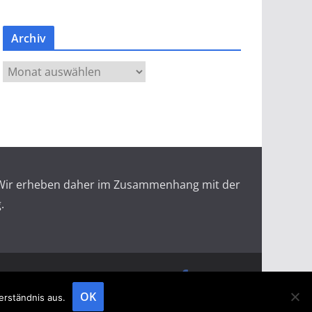
Archiv
A
r
c
h
i
v
r. Wir erheben daher im Zusammenhang mit der
.
doopin Fachmagazin
Datenschutz
Messemagazin
Messezeitung
OK
erständnis aus.