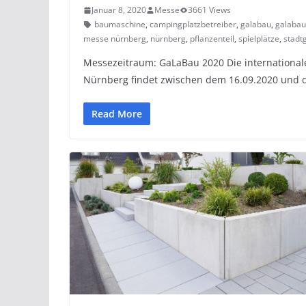
Januar 8, 2020
Messe
3661 Views
baumaschine
,
campingplatzbetreiber
,
galabau
,
galabau
messe nürnberg
,
nürnberg
,
pflanzenteil
,
spielplätze
,
stadt
Messezeitraum: GaLaBau 2020 Die internationa
Nürnberg findet zwischen dem 16.09.2020 und 
Read More