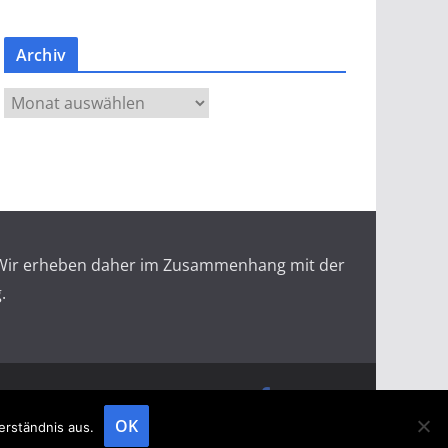
Archiv
A
r
c
h
i
v
r. Wir erheben daher im Zusammenhang mit der
.
doopin Fachmagazin
Datenschutz
Messemagazin
Messezeitung
OK
erständnis aus.