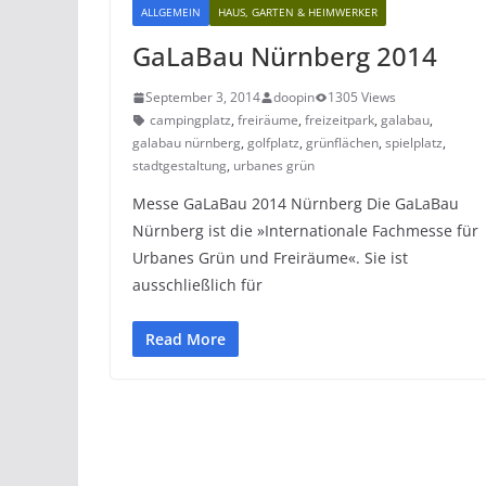
ALLGEMEIN
HAUS, GARTEN & HEIMWERKER
GaLaBau Nürnberg 2014
September 3, 2014
doopin
1305 Views
campingplatz
,
freiräume
,
freizeitpark
,
galabau
,
galabau nürnberg
,
golfplatz
,
grünflächen
,
spielplatz
,
stadtgestaltung
,
urbanes grün
Messe GaLaBau 2014 Nürnberg Die GaLaBau
Nürnberg ist die »Internationale Fachmesse für
Urbanes Grün und Freiräume«. Sie ist
ausschließlich für
Read More