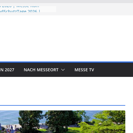
 2026 | Messe Köln
ndSchutzTage 2026 |
öln
e 2026 | Messe München
ORLD EXPO 2026 | Messe
rf
OTOR SHOW 2026 | Messe
N 2027
NACH MESSEORT
MESSE TV