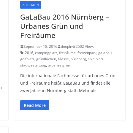
ALLGEMEIN
GaLaBau 2016 Nürnberg –
Urbanes Grün und
Freiräume
September 18, 2016
doopin
2502 Views
2016
,
campingplatz
,
freiräume
,
freizeitpark
,
galabau
,
golfplatz
,
grünflächen
,
Messe
,
nürnberg
,
spielplatz
,
stadtgestaltung
,
urbanes grün
Die internationale Fachmesse für urbanes Grün
und Freiräume heißt GaLaBau und findet alle
m
zwei Jahre in Nürnberg statt. Mehr als
Read More