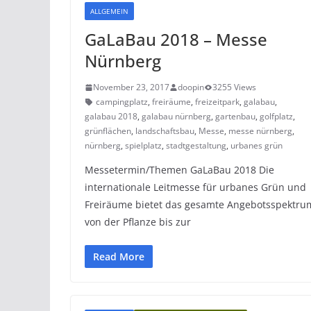
ALLGEMEIN
GaLaBau 2018 – Messe
Nürnberg
November 23, 2017
doopin
3255 Views
campingplatz
,
freiräume
,
freizeitpark
,
galabau
,
galabau 2018
,
galabau nürnberg
,
gartenbau
,
golfplatz
,
grünflächen
,
landschaftsbau
,
Messe
,
messe nürnberg
,
nürnberg
,
spielplatz
,
stadtgestaltung
,
urbanes grün
Messetermin/Themen GaLaBau 2018 Die
internationale Leitmesse für urbanes Grün und
Freiräume bietet das gesamte Angebotsspektru
von der Pflanze bis zur
Read More