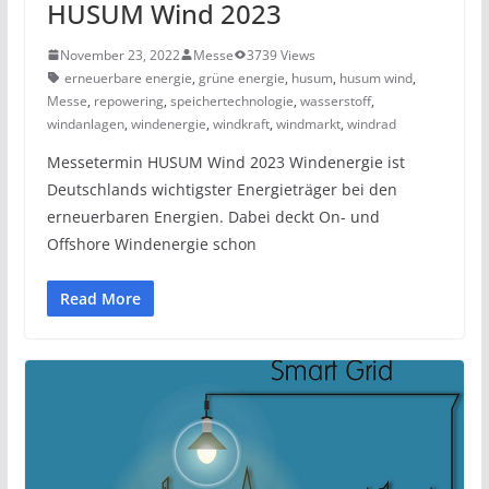
HUSUM Wind 2023
November 23, 2022
Messe
3739 Views
erneuerbare energie
,
grüne energie
,
husum
,
husum wind
,
Messe
,
repowering
,
speichertechnologie
,
wasserstoff
,
windanlagen
,
windenergie
,
windkraft
,
windmarkt
,
windrad
Messetermin HUSUM Wind 2023 Windenergie ist
Deutschlands wichtigster Energieträger bei den
erneuerbaren Energien. Dabei deckt On- und
Offshore Windenergie schon
Read More