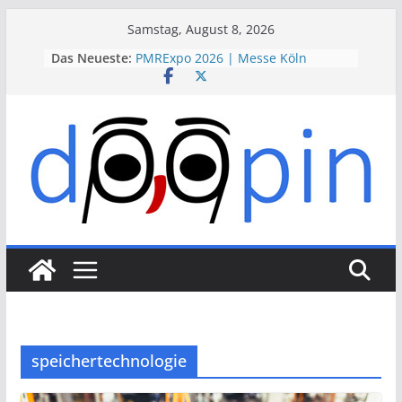
Skip
Samstag, August 8, 2026
to
Das Neueste:
PMRExpo 2026 | Messe Köln
content
VdS-BrandSchutzTage 2026 |
Messe Köln
therapie 2026 | Messe München
VALVE WORLD EXPO 2026 | Messe
Düsseldorf
ESSEN MOTOR SHOW 2026 | Messe
Essen
speichertechnologie