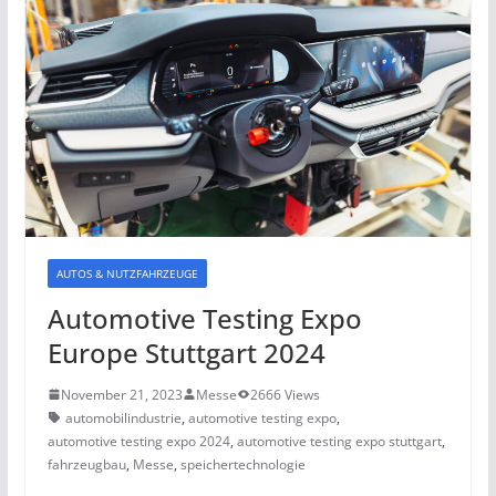
AUTOS & NUTZFAHRZEUGE
Automotive Testing Expo
Europe Stuttgart 2024
November 21, 2023
Messe
2666 Views
automobilindustrie
,
automotive testing expo
,
automotive testing expo 2024
,
automotive testing expo stuttgart
,
fahrzeugbau
,
Messe
,
speichertechnologie