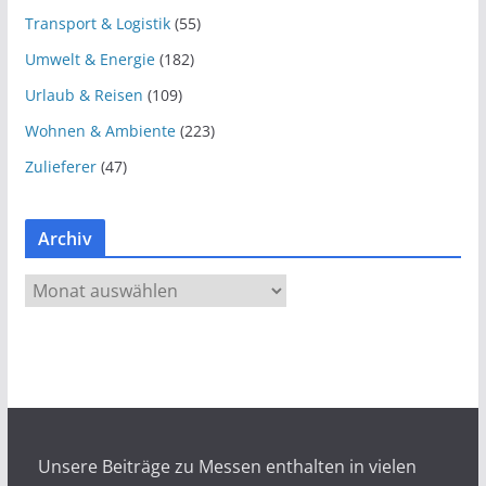
Transport & Logistik
(55)
Umwelt & Energie
(182)
Urlaub & Reisen
(109)
Wohnen & Ambiente
(223)
Zulieferer
(47)
Archiv
A
r
c
h
i
v
Unsere Beiträge zu Messen enthalten in vielen