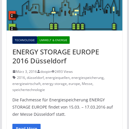
TECHNOLOGIE
UMWELT & ENERGIE
ENERGY STORAGE EUROPE
2016 Düsseldorf
März 3, 2016
doopin
2493 Views
2016
,
düsseldorf
,
energiequellen
,
energiespeicherung
,
energiewirtschaft
,
energy storage
,
europe
,
Messe
,
speichertechnologie
Die Fachmesse für Energiespeicherung ENERGY
STORAGE EUROPE findet von 15.03. – 17.03.2016 auf
der Messe Düsseldorf statt.
Read More