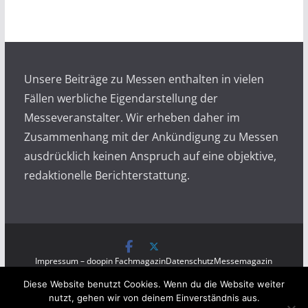
h
i
v
Unsere Beiträge zu Messen enthalten in vielen
Fällen werbliche Eigendarstellung der
Messeveranstalter. Wir erheben daher im
Zusammenhang mit der Ankündigung zu Messen
ausdrücklich keinen Anspruch auf eine objektive,
redaktionelle Berichterstattung.
Impressum – doopin Fachmagazin
Datenschutz
Messemagazin
Messezeitung
Diese Website benutzt Cookies. Wenn du die Website weiter
Copyright © 2026
Messen auf doopin.de
. All rights
nutzt, gehen wir von deinem Einverständnis aus.