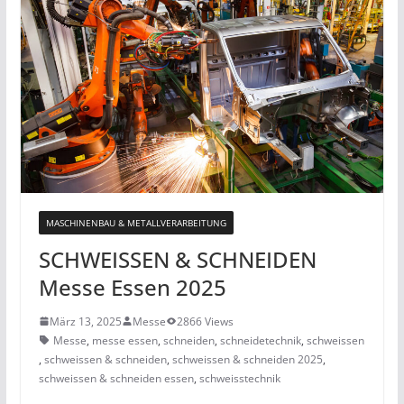
MASCHINENBAU & METALLVERARBEITUNG
SCHWEISSEN & SCHNEIDEN
Messe Essen 2025
März 13, 2025
Messe
2866 Views
Messe
,
messe essen
,
schneiden
,
schneidetechnik
,
schweissen
,
schweissen & schneiden
,
schweissen & schneiden 2025
,
schweissen & schneiden essen
,
schweisstechnik