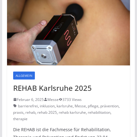
ALLGEMEIN
REHAB Karlsruhe 2025
Februar 6, 2025
Messe
3733 Views
barrierefrei
,
inklusion
,
karlsruhe
,
Messe
,
pflege
,
prävention
,
praxis
,
rehab
,
rehab 2025
,
rehab karlsruhe
,
rehabilitation
,
therapie
Die REHAB ist die Fachmesse für Rehabilitation,